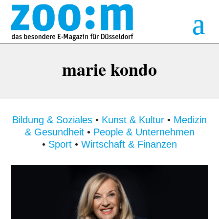
marie kondo
Bildung & Soziales
•
Kunst & Kultur
•
Medizin
& Gesundheit
•
People & Unternehmen
•
Sport
•
Wirtschaft & Finanzen