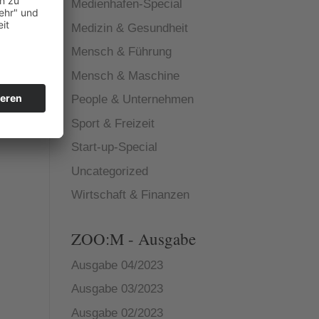
Medienhafen-Special
Medizin & Gesundheit
Mensch & Führung
Mensch & Maschine
People & Unternehmen
Sport & Freizeit
Start-up-Special
Uncategorized
Wirtschaft & Finanzen
ZOO:M - Ausgabe
Ausgabe 04/2023
Ausgabe 03/2023
Ausgabe 02/2023