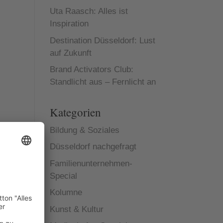
Uta Raasch: Alles ist
Inspiration
Destination Düsseldorf: Lust
auf Zukunft
Brand Activators Club:
Standlicht aus – Fernlicht an
Kategorien
Bildung & Soziales
Düsseldorf nachgefragt
Familienunternehmen-
Special
Kolumne
Kunst & Kultur