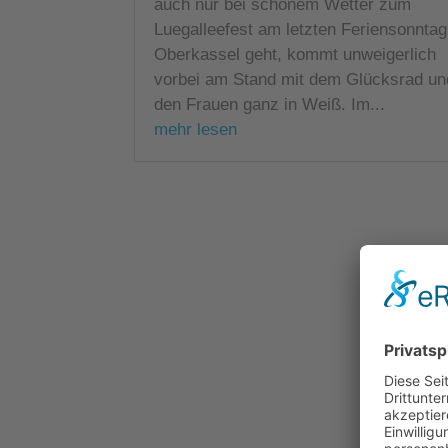
auch nur bei schönem Wetter zum
Luegalleefest am letzten Feriensonntag
Oberkassel geht, kommt unweigerlich
vorbei am Stand mit dem Glücksrad un
den Frauen ganz in Weiß. Im...
mehr lesen