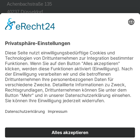
Achenbachstraße 135
40237 Düsseldorf
Tel. 0211-30200741
Fax 0211-30200749
avh@zoom-duesseldorf.de
RECHTLICHES
Impressum
Datenschutz
Datenschutz Social Networks
Mediadaten
FOLLOW US