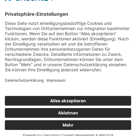
avh@zoom-duesseldorf.de
RECHTLICHES
Impressum
Datenschutz
Datenschutz Social Networks
Mediadaten
FOLLOW US