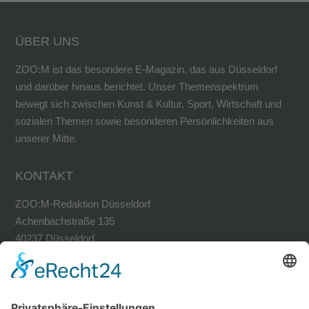
ÜBER UNS
ZOO:M ist das besondere E-Magazin, das aus Düsseldorf
und darüber hinaus berichtet. Unser Themenspektrum
bewegt sich zwischen Kunst & Kultur, Sport, Wirtschaft und
sozialen Themen sowie besonderen Persönlichkeiten aus
unserer Mitte.
KONTAKT
ZOO:M-Redaktion Düsseldorf
Achenbachstraße 135
40237 Düsseldorf
Tel. 0211-30200741
Fax 0211-30200749
avh@zoom-duesseldorf.de