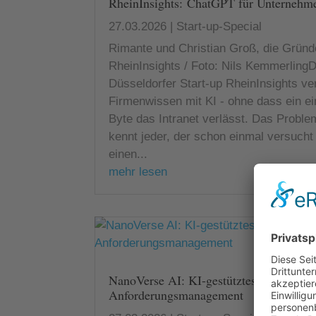
RheinInsights: ChatGPT für Unternehm
27.03.2026
|
Start-up-Special
Rimante und Christian Groß, die Gründ
RheinInsights / Foto: Nils Kemmerling
Düsseldorfer Start-up RheinInsights ve
Firmenwissen mit KI - ohne dass ein e
Byte das Intranet verlässt. Das Proble
kennt jeder, der schon einmal versucht 
einen...
mehr lesen
NanoVerse AI: KI-gestütztes
Anforderungsmanagement