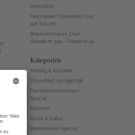
Inspiration
Destination Düsseldorf: Lust
auf Zukunft
Brand Activators Club:
Standlicht aus – Fernlicht an
hs
d
Kategorien
Bildung & Soziales
Düsseldorf nachgefragt
Familienunternehmen-
Special
Kolumne
Kunst & Kultur
Medienhafen-Special