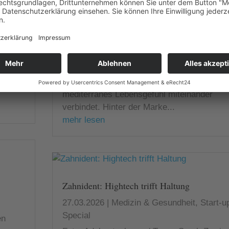
27.03.2026
|
Start-up-Special
in der
dorfer
Fotos: LuxiaraDüsseldorf gilt seit vielen
Jahren als Standort für Mode, Design und
ass in
Unternehmertum. Mit Luxiara ist Ende 2025
ein neues Schmucklabel hinzugekommen,
ht ein
das Eleganz, Alltagstauglichkeit und
mediterranes Lebensgefühl miteinander
verbindet. Hinter der Marke...
mehr lesen
Zahnident: Hightech trifft Haltung
27.03.2026
|
Medizin & Gesundheit
,
Start-u
Special
en