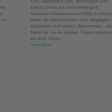
u
Foto: Adobestock.com/ TensorSpark Zwei
elt,
Zahnärztinnen mit Unternehmergeist
ot
Tsvetomira Naydenova und Stella Komitova
 auf
haben die Zahnarztpraxis ihres Vorgängers 
Düsseldorf nicht einfach übernommen – sie
haben sie wie ein eigenes Projekt aufgebaut
Mit einer Vision,...
mehr lesen