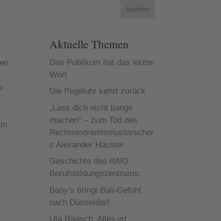
Suchen
Aktuelle Themen
Das Publikum hat das letzte
nen
Wort
e
Die Pegeluhr kehrt zurück
„Lass dich nicht bange
n
machen“ – zum Tod des
in
Rechtsextremismusforscher
s Alexander Häusler
Geschichte des AWO
Berufsbildungszentrums:
Bany’s bringt Bali-Gefühl
nach Düsseldorf
Uta Raasch: Alles ist