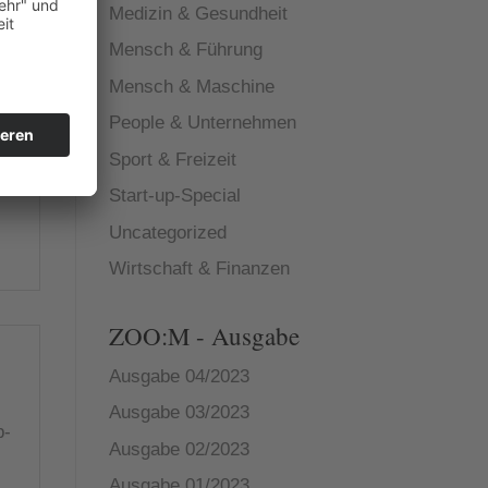
Medizin & Gesundheit
Mensch & Führung
Mensch & Maschine
People & Unternehmen
Sport & Freizeit
Start-up-Special
Uncategorized
Wirtschaft & Finanzen
ZOO:M - Ausgabe
Ausgabe 04/2023
Ausgabe 03/2023
p-
Ausgabe 02/2023
Ausgabe 01/2023