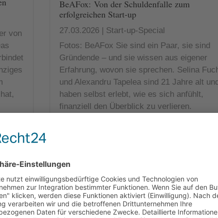
en
BeAFox: Von der Schuldenfalle zum
erfolgreichen Start-up
27.03.2026
|
Start-up-Special
er von
Das
Fotos: BeAFox Sie sind ein Paar, sie sind
rbindet
Gründende – und sie wissen aus eigener
inziges
Erfahrung, wovon sie sprechen. Selina Fuc
m
und Alexandru Tapelea sind 21 Jahre alt un
hat,
haben selbst erlebt, wie es sich anfühlt,
finanziell den Überblick zu verlieren.
Während ihrer...
mehr lesen
Luxiara: Eleganter Schmuck, der im Alltag
überzeugt