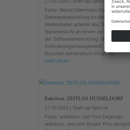
27.03.2026
|
Start-up-Special
Fotos: Bernd Obermann Gamechanger 
Softwareentwicklung Im Alto im Düssel
Medienhafen arbeitet das Team von
NanoVerse AI an einem zentralen Engp
der Softwareentwicklung: dem
Anforderungsmanagement. Was vielleic
bisschen bürokratisch klingt, ist...
mehr lesen
Enkelson. ZEITLOS DÜSSELDORF
27.03.2026
|
Start-up-Special
Fotos: enkelson. und Pino Degiorgio
enkelson. und sein Bruder Pino design