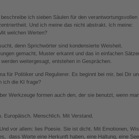
beschreibe ich sieben Säulen für den verantwortungsvollen
ntriertheit. Und ich meine das nicht abstrakt. Ich meine:
Mit welchen Werten?
sucht, denn Sprichwörter sind kondensierte Weisheit.
ungen gemacht, Muster erkannt und das in einfachen Sätze
s, werden weitergesagt, entstehen in Gesprächen.
ma für Politiker und Regulierer. Es beginnt bei mir, bei Dir un
ich die KI frage?
 Aber Werkzeuge formen auch den, der sie benutzt, wenn ma
en. Europäisch. Menschlich. Mit Verstand.
d vor allem: lies Poesie. Sie ist dicht. Mit Emotionen, Wi
tes,
dass Worte eine Herkunft haben, eine Haltung, eine See