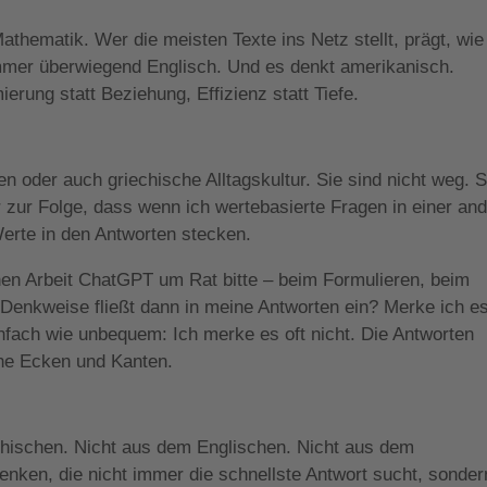
Mathematik. Wer die meisten Texte ins Netz stellt, prägt, wie
immer überwiegend Englisch. Und es denkt amerikanisch.
erung statt Beziehung, Effizienz statt Tiefe.
en oder auch griechische Alltagskultur. Sie sind nicht weg. S
 zur Folge, dass wenn ich wertebasierte Fragen in einer an
erte in den Antworten stecken.
chen Arbeit ChatGPT um Rat bitte – beim Formulieren, beim
Denkweise fließt dann in meine Antworten ein? Merke ich e
infach wie unbequem: Ich merke es oft nicht. Die Antworten
hne Ecken und Kanten.
ischen. Nicht aus dem Englischen. Nicht aus dem
denken, die nicht immer die schnellste Antwort sucht, sonder