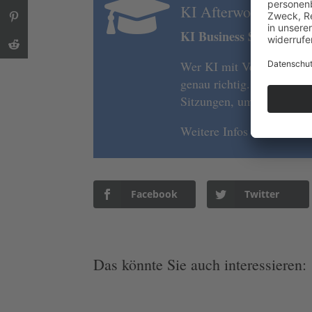

KI Afterwork VII: Wi
KI Business School Düss
Wer KI mit Verstand und e
genau richtig. Die nächst
Sitzungen, um den Austau
Weitere Infos zur KI Busi
Facebook
Twitter
Das könnte Sie auch interessieren: