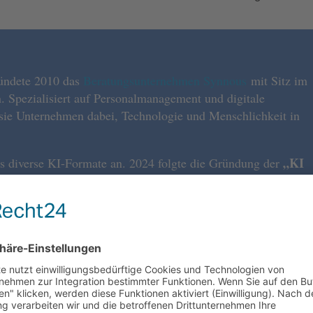
ündete 2010 das
Beratungsunternehmen Synnous
mit Sitz im
 Spezialisiert auf Personalmanagement und digitale
 sie Unternehmen dabei, Technologie und Menschlichkeit in
„KI
us diverse KI-Formate an. 2024 folgte die Gründung der
 IHK-Abschluss zum „KI Business Manager“. Das Ziel ist
 und Unternehmen zu befähigen, KI strategisch und
etzen.
 „Ethische KI in der Praxis – Die 7 Säulen und 33 Sprichwört
n Unternehmen“ bei Springer Gabler.