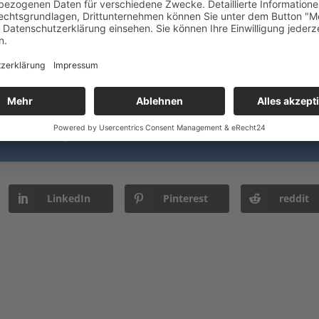
e personalisiere ich meine KI?
eldorf
igener Haltung einsetzen will, ist in der KI Business School
en Staffeln starten bald und zwar immer in persönlichen Onlin
sch, das Gespräch und das Denken zu fördern.
ness School gibt es
hier
.
LinkedIn
Pinterest
reddit