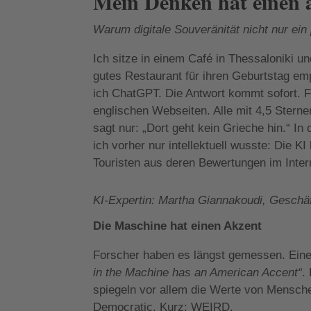
Mein Denken hat einen 
Warum digitale Souveränität nicht nur ein
Ich sitze in einem Café in Thessaloniki u
gutes Restaurant für ihren Geburtstag emp
ich ChatGPT. Die Antwort kommt sofort. F
englischen Webseiten. Alle mit 4,5 Sterne
sagt nur: „Dort geht kein Grieche hin.“ I
ich vorher nur intellektuell wusste: Die K
Touristen aus deren Bewertungen im Inter
KI-Expertin:
Martha Giannakoudi, Geschä
Die Maschine hat einen Akzent
Forscher haben es längst gemessen. Eine v
in the Machine has an American Accent“
.
spiegeln vor allem die Werte von Mensche
Democratic. Kurz: WEIRD.