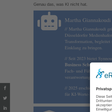
Genau das, was KI nicht hat.

Martha Giannakoudi
//
Martha Giannakoudi gr
Düsseldorfer Medienhafen.
Transformation, begleitet
Einklang zu bringen.
// Seit 2023 bietet Synno
Business School“
mit dem
Fach- und Führungskräfte
verantwortungsvoll einzus
// 2025 erschien ihr Buch
für KI-Werte-Leitlinien i