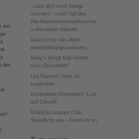
„Lass dich nicht bange
machen“ – zum Tod des
Rechtsextremismusforscher
r ein
s Alexander Häusler
age
Geschichte des AWO
it
Berufsbildungszentrums:
nd
as
Bany’s bringt Bali-Gefühl
i der
nach Düsseldorf
Uta Raasch: Alles ist
Inspiration
ous
Destination Düsseldorf: Lust
auf Zukunft
Brand Activators Club:
ost
Standlicht aus – Fernlicht an
h.