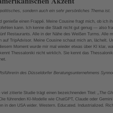
amerikanischen Akzent
 politisches, sondern auch ein sehr persönliches Thema ist.
nd genieße einen Frappé. Meine Cousine fragt mich, ob ich ih
fehlen kann. Ich kenne die Stadt nicht gut genug — also fr
ünf Restaurants. Alle in der Nähe des Weißen Turms. Alle m
n auf TripAdvisor. Meine Cousine schaut mich an, lächelt. U
n diesem Moment wurde mir mal wieder etwas über KI klar, w
I kennt Thessaloniki nicht wirklich. Sie kennt das Thessalonik
net.
ftsführerin des Düsseldorfer Beratungsunternehmens Synn
iel zitierte Studie trägt einen bezeichnenden Titel:
„The Gh
 Die führenden KI-Modelle wie ChatGPT, Claude oder Gemini
n in den USA wider. Western. Educated. Industrialized. Ric