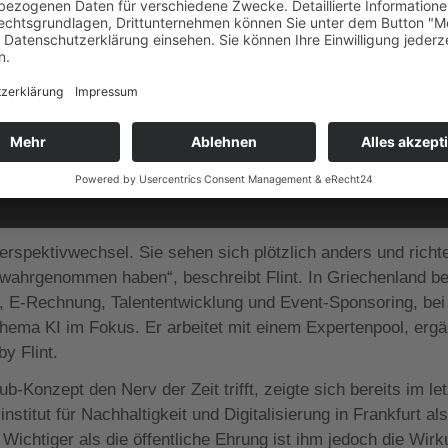
ein Unternehmen schärfer.“
erspektivwechsel. Sie sehen sich plötzlich anders und richt
ht wahrgenommen haben“, beschreibt Flint. In Griechenland b
, E-Rechnung, Talententwicklung und Event-Sponsoring, bei
ema KI im Fokus. Er arbeitet mit einem Expertenpool, ergä
y Flint.
lub-Konzept den Nerv der Zeit
trifft,
zeigte sich bereits im le
stitut für Nachhaltigkeit und Digitalisierung in Frankfurt al
ichtiger als die öffentliche Ehrung ist ihm jedoch die Wir