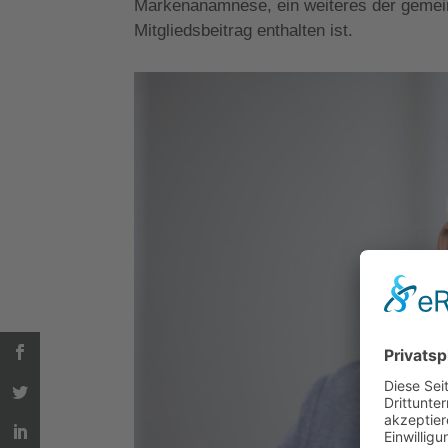
Markenanamnese, ein weiteres
der gemei
Mitgliedsbeitrag enthalten ist.