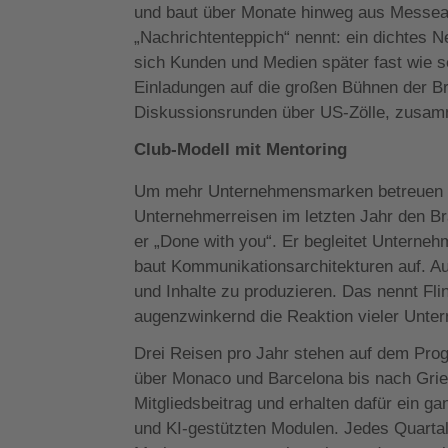
und baut über Monate hinweg aus Messeauf
„Nachrichtenteppich“ nennt: ein dichtes 
sich Kunden und Medien später fast wie s
Einladungen auf die großen Bühnen der B
Diskussionsrunden über US-Zölle, zusamm
Club-Modell mit Mentoring
Um mehr Unternehmensmarken betreuen zu 
Unternehmerreisen im letzten Jahr den Br
er „Done with you“. Er begleitet Unterne
baut Kommunikationsarchitekturen auf. Au
und Inhalte zu produzieren. Das nennt Flint
augenzwinkernd die Reaktion vieler Unte
Drei Reisen pro Jahr stehen auf dem Pro
über Monaco und Barcelona bis nach Griec
Mitgliedsbeitrag und erhalten dafür ein g
und KI-gestützten Modulen. Jedes Quartal