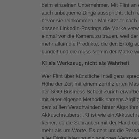
beim einzelnen Unternehmer. Mit Flint a
auch unbequeme Dinge ausspricht. „Ich r
bevor sie reinkommen.“ Mal sitzt er nach
dessen LinkedIn-Postings die Marke verwäs
einmal vor die Kamera zu trauen, weil der 
mehr allein die Produkte, die den Erfolg
bündelt und die muss sich in der Marke wid
KI als Werkzeug, nicht als Wahrheit
Wer Flint über künstliche Intelligenz spre
Höhe der Zeit mit einem zertifizierten M
der SGO Business School Zürich erworben
mit einer eigenen Methodik namens AIgilit
dem stillen Verschwinden hinter Algorithm
Akkuschraubers: „KI ist wie ein Akkuschr
keiner, ob die Schrauben mit der Hand od
mehr als um Worte. Es geht um die Persön
aller Digitalisierung ein analoges Versp