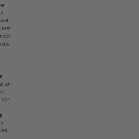
der
ch,
weil
 erst
nicht
hmens
er
ai an
bst
r vor
gt
um
 bei
.