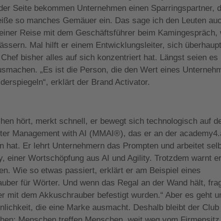
n der Seite bekommen Unternehmen einen Sparringspartner, 
eiße so manches Gemäuer ein. Das sage ich den Leuten au
 einer Reise mit dem Geschäftsführer beim Kamingespräch, 
sern. Mal hilft er einem Entwicklungsleiter, sich überhaupt
Chef bisher alles auf sich konzentriert hat. Längst seien es 
 ausmachen. „Es ist die Person, die den Wert eines Unterne
erspiegeln“, erklärt der Brand Activator.
chen hört, merkt schnell, er bewegt sich technologisch auf d
aster Management with AI (MMAI®), das er an der academy4.
 hat. Er lehrt Unternehmern das Prompten und arbeitet sel
y, einer Wortschöpfung aus AI und Agility. Trotzdem warnt e
en. Wie so etwas passiert, erklärt er am Beispiel eines
auber für Wörter. Und wenn das Regal an der Wand hält, fra
er mit dem Akkuschrauber befestigt wurden.“ Aber es geht 
lichkeit, die eine Marke ausmacht. Deshalb bleibt der Club
rechen: Menschen treffen Menschen, weit weg vom Firmensitz