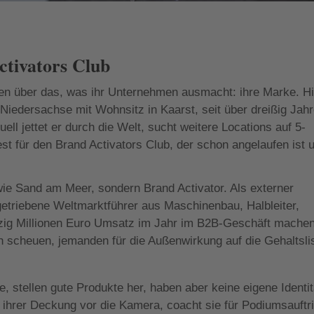
ctivators Club
en über das, was ihr Unternehmen ausmacht: ihre Marke. Hi
 Niedersachse mit Wohnsitz in Kaarst, seit über dreißig Jahr
l jettet er durch die Welt, sucht weitere Locations auf 5-
est für den Brand Activators Club, der schon angelaufen ist 
s wie Sand am Meer, sondern Brand Activator. Als externer
iegetriebene Weltmarktführer aus Maschinenbau, Halbleiter,
ünfzig Millionen Euro Umsatz im Jahr im B2B-Geschäft machen
h scheuen, jemanden für die Außenwirkung auf die Gehaltsli
, stellen gute Produkte her, haben aber keine eigene Identit
s ihrer Deckung vor die Kamera, coacht sie für Podiumsauftri