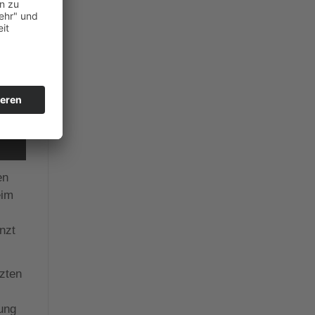
en
eim
nzt
tzten
s
kung