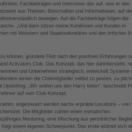
tritten, Fachbeiträgen und Interviews das auf, was er den
Netzwerk aus Themen, Botschaften und Informationen, auf d
elbstverständlich bewegen. Auf die Fachbeiträge folgen die
ranche. „Und dann sitzen meine Kundinnen und Kunden in
en mit Ministern und Staatssekretären und den örtlichen I
können, gründete Flint nach den positiven Erfahrungen s
and Activators Club. Das Konzept, das hier dahintersteht, n
hmerinnen und Unternehmer strategisch, entwickelt Systeme
ßerdem lernen die Clubmitglieder selbst zu posten, zu pitc
 Upskilling: „Wir wollen uns den Harry teilen“, beschreibt Fl
rnehmer auf sein Club-Konzept.
gramm, angesteuert werden sechs erprobte Locations – von
henland. Die Mitglieder zahlen einen monatlichen
anzjähriges Mentoring, eine Mischung aus persönlicher Begle
 folgt einem eigenen Schwerpunkt. Das erste widmet sich d