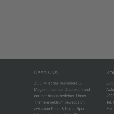
ÜBER UNS
KO
ZOO:M ist das besondere E-
ZOO
Magazin, das aus Düsseldorf und
Ach
darüber hinaus berichtet. Unser
4023
Themenspektrum bewegt sich
Tel.
zwischen Kunst & Kultur, Sport,
Fax