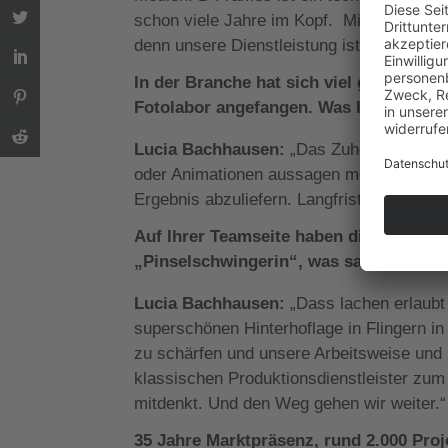
schon viele Jahre im Kopf.
Mit dem Zusat
denn unsere Dienstleistung ist eine Kombi
In der Branche hat sich viel getan. Ihr
Fotolabor angefangen. Was haben Sie v
Lucia Bachhausen:
„Das Zuhören. Er hat
oder Animationen aussagen möchte, und da
Ergebnis abzuliefern. Langfristige Kunden
Auf Ihrer Teamseite haben die Kollegen
„Pinselschwingerin“, was sagt das übe
Lucia Bachhausen:
„Dass lachen erlaubt 
superschönen Hinterhoflage in Flingern in
zu schärfen und unsere Arbeitsweise und
klassischen Produktionsdienstleister zum
mitdenkt. Und den Weg gehen wir weiter.“
35 Jahre Marktpräsenz, rund 2.000 Proj