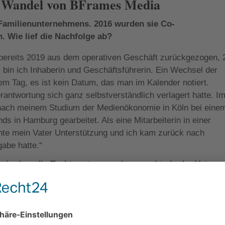
n Wandel von BFrames Media
s Familienunternehmens. 2016 wurden sie Co-
. Wie lief die Nachfolge ab?
 bereits 2019 aus dem operativen Geschäft zurückgezogen, 
m bin ich Inhaberin und Geschäftsführerin. Ein Wechsel der
em Tag, es ist kein Datum, das man im Kalender notiert.
antwortung sich ganz selbstverständlich verlagert hatte. I
e nach meinem Studium der Medienökonomie in Köln bei eine
 in Hamburg gearbeitet. Als eine Mitarbeiterin in einer
uchte mein Vater Unterstützung und ich kam zurück nach
gabe hatte.“
 in dem die Tochter etwas anders macht als der Vater.
n?
Frames Media statt Bachhausen. Das B steht immer noch f
was wir heute tun: Bewegtbildkommunikation, Film, digital
riff aus der Videokompression. Ich hatte diesen Firmennam