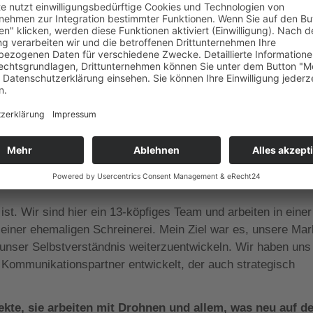
z „Media“ transportiere ich außerdem unser Leistungsportfol
nation aus technischer Expertise und kreativem Storytelling
 Vater hat 1991 mit Industriefotografie und einem analoge
on ihm ins digitale Zeitalter mitgenommen?
 immer verstanden, was ein Kunde mit einem Foto, einem F
s dann gemeinsam mit ihm erarbeitet, statt ein fertiges
beziehungen waren für ihn ein zentraler Wert. Für mich auch
 Spitznamen wie „Bewegt­bilddribbler“ oder
r Ihren Führungsstil aus?
ist. Wir sind hier ein 13-köpfiges Team und arbeiten in einer
 einer ehemaligen Schreinerei. Mein Ziel war es, unsere Ma
 unser Selbstverständnis weiterzuentwickeln. Wir haben un
 Kommunikationspartner entwickelt, der auch strategisch
ekte, sie arbeiten mit Drohnen und allem, was neu auf 