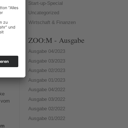
Start-up-Special
io,
Uncategorized
.“
Wirtschaft & Finanzen
n
ZOO:M - Ausgabe
ilm
Ausgabe 04/2023
.“
Ausgabe 03/2023
Ausgabe 02/2023
Ausgabe 01/2023
Ausgabe 04/2022
rke
Ausgabe 03/2022
s vom
Ausgabe 02/2022
Ausgabe 01/2022
dem