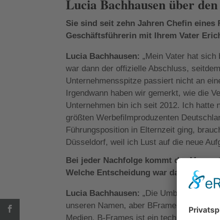
Lucia Bachhausen über de
Sie sind seit zehn Jahren Chefin eine
Geschäftsführerin mit Ihrem Vater Erich
Lucia Bachhausen:
„Mein Vater hat sich
war dann der offizielle Abschluss, seitde
Unternehmensspitze passiert nicht an ein
Irgendwann haben wir gemerkt, wie die Ver
Unternehmen bin ich seit 2012. Ich hatt
größten Werbefilmproduzenten Deutschlands
Führungsposition in Elternzeit ging, bra
Düsseldorf, weil ich Lust auf die neue Auf
Bei jeder Nachfolge kommt der Moment,
Welche Entscheidung war das bei Ihne
Lucia Bachhausen:
„Die Umbenennung. B
unseren Namen, aber BFrames beschreibt, 
Medien. B-Frames ist ein technischer Beg