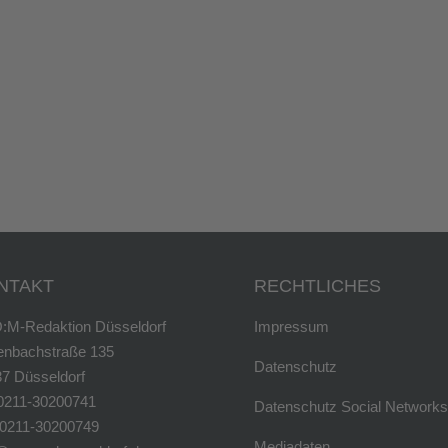
NTAKT
RECHTLICHES
:M-Redaktion Düsseldorf
Impressum
enbachstraße 135
Datenschutz
7 Düsseldorf
 0211-30200741
Datenschutz Social Networks
 0211-30200749
Mediadaten