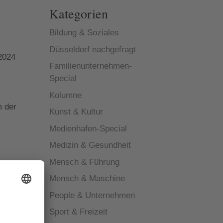
Kategorien
Bildung & Soziales
Düsseldorf nachgefragt
2024
Familienunternehmen-
Special
m
Kolumne
m der
Kunst & Kultur
Medienhafen-Special
Medizin & Gesundheit
Mensch & Führung
Mensch & Maschine
People & Unternehmen
ür
e
Sport & Freizeit
en