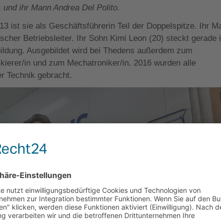
und ihr Mann Andrea Del Polito.
13 ist sie als Geschäftsführerin Teil der Doppelspitze. Ihr 
ischer Betriebsleiter. Ihr Sohn Kimi Leon (20) steckt gerade 
ildung. Ausgebildet wird bei Thedens außerdem zum
ierer/in und zum Mechatroniker/in. 2016 wurden alle
r Technik gebracht.