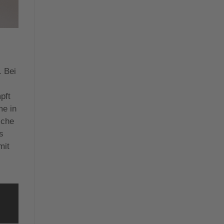
. Bei
pft
me in
sche
s
mit