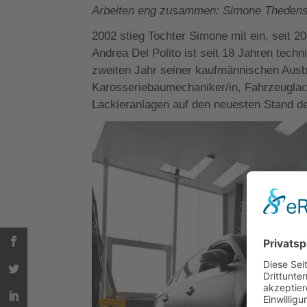
Arbeiten eng zusammen: Simone Thedens 
2002 stieg Tochter Simone mit ein, seit 20
Andrea Del Polito ist seit 18 Jahren techn
zweiten Jahr seiner kaufmännischen Ausb
Karosseriebaumechaniker/in, Fahrzeuglack
Lackieranlagen auf den neuesten Stand de