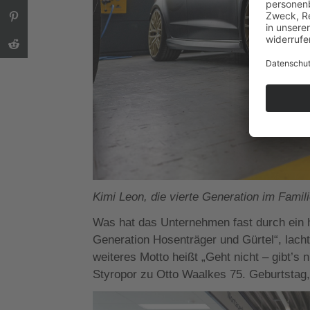
Kimi Leon, die vierte Generation im Famil
Was hat das Unternehmen fast durch ein h
Generation Hosenträger und Gürtel“, lach
weiteres Motto heißt „Geht nicht – gibt’s n
Styropor zu Otto Waalkes 75. Geburtstag,