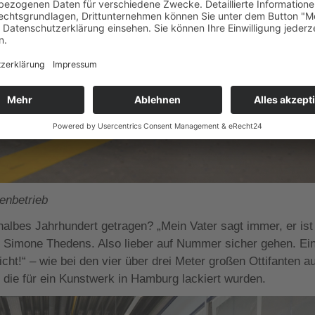
ienbetrieb
albes Jahrhundert getragen? „Mein Vater sagt immer, er ist
t Simone Thedens. Also lieber auf Nummer sicher gehen. Ei
icht!“ – wie bei den vier über drei Meter großen Ottifanten a
 die für ein Kunstwerk in Hamburg lackiert wurden.