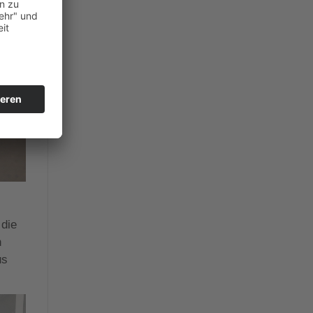
 die
n
us