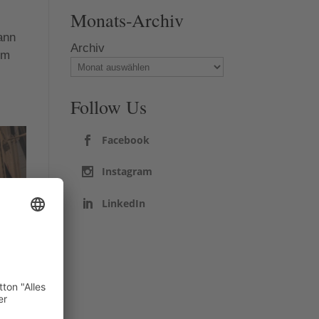
Monats-Archiv
Mann
Archiv
im
Follow Us
Facebook
Instagram
LinkedIn