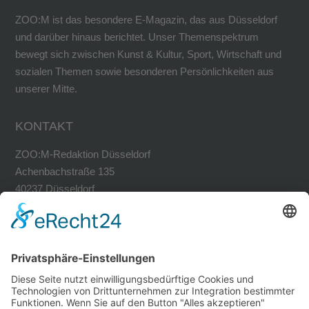
ZOO:M ist das besondere E-Magazin, das aus Düsseldorf
und darüber hinaus berichtet. Unser Themenspektrum
bewegt sich zwischen Kunst & Kultur, Sport, Wirtschaft und
sozialen Themen sowie besonderen Persönlichkeiten aus
unserer Mitte.
KONTAKT
ZOO:M-Redaktion Düsseldorf
Achenbachstraße 135
40237 Düsseldorf
Tel. 0211-30200741
Fax 0211-30200749
avh@zoom-duesseldorf.de
RECHTLICHES
Impressum