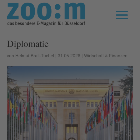
Diplomatie
von
Helmut Brall-Tuchel
|
31.05.2026
|
Wirtschaft & Finanzen