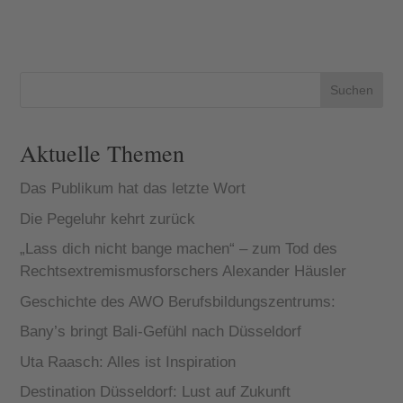
Rettungsfonds
in Höhe von
50.000 Euro
ins Leben
https://16mete
r.de
Suchen
https://digital-
h.de Die...
Aktuelle Themen
Das Publikum hat das letzte Wort
Die Pegeluhr kehrt zurück
„Lass dich nicht bange machen“ – zum Tod des
Rechtsextremismusforschers Alexander Häusler
Geschichte des AWO Berufsbildungszentrums:
Bany’s bringt Bali-Gefühl nach Düsseldorf
Uta Raasch: Alles ist Inspiration
Destination Düsseldorf: Lust auf Zukunft