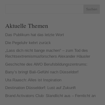
Auswirkungen
von Covid-19
Suchen
auf die
Kreativwirtsch
aft Düsseldo...
Aktuelle Themen
Das Publikum hat das letzte Wort
Die Pegeluhr kehrt zurück
„Lass dich nicht bange machen“ – zum Tod des
Rechtsextremismusforschers Alexander Häusler
Geschichte des AWO Berufsbildungszentrums:
Bany’s bringt Bali-Gefühl nach Düsseldorf
Uta Raasch: Alles ist Inspiration
Destination Düsseldorf: Lust auf Zukunft
Brand Activators Club: Standlicht aus – Fernlicht an