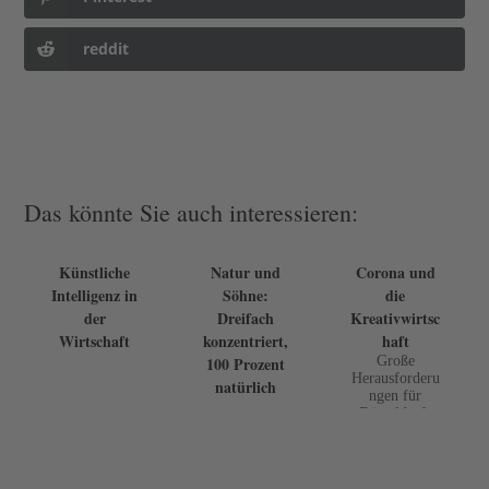
reddit
Das könnte Sie auch interessieren:
Künstliche
Natur und
Corona und
Intelligenz in
Söhne:
die
der
Dreifach
Kreativwirtsc
Wirtschaft
konzentriert,
haft
100 Prozent
Große
Herausforderu
natürlich
ngen für
Düsseldorfs
Messe- und
Eventbranche
Umfrage zu
den