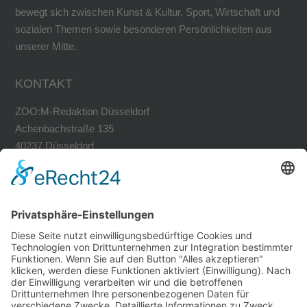
bewegt sich zwischen Kunst & Kultur, Sport, Wirtschaft und
sozialen Themen sowie besonderen Persönlichkeiten aus
unserer Mitte.
KONTAKT
ZOO:M-Redaktion Düsseldorf
Achenbachstraße 135
40237 Düsseldorf
Tel. 0211-30200741
Fax 0211-30200749
avh@zoom-duesseldorf.de
RECHTLICHES
Impressum
Datenschutz