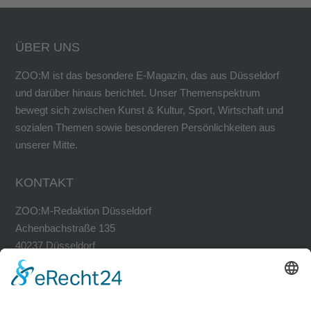
ÜBER UNS
ZOO:M ist das besondere E-Magazin, das aus Düsseldorf
und darüber hinaus berichtet. Unser Themenspektrum
bewegt sich zwischen Kunst & Kultur, Sport, Wirtschaft und
sozialen Themen sowie besonderen Persönlichkeiten aus
unserer Mitte.
KONTAKT
ZOO:M-Redaktion Düsseldorf
Achenbachstraße 135
40237 Düsseldorf
Tel. 0211-30200741
Fax 0211-30200749
avh@zoom-duesseldorf.de