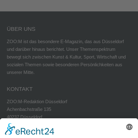
ÜBER UNS
ZOO:M ist das besondere E-Magazin, das aus Düsseldorf
und darüber hinaus berichtet. Unser Themenspektrum
bewegt sich zwischen Kunst & Kultur, Sport, Wirtschaft und
sozialen Themen sowie besonderen Persönlichkeiten aus
unserer Mitte.
KONTAKT
ZOO:M-Redaktion Düsseldorf
Achenbachstraße 135
40237 Düsseldorf
Tel. 0211-30200741
Fax 0211-30200749