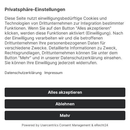
avh@zoom-duesseldorf.de
RECHTLICHES
Impressum
Datenschutz
Datenschutz Social Networks
Mediadaten
FOLLOW US