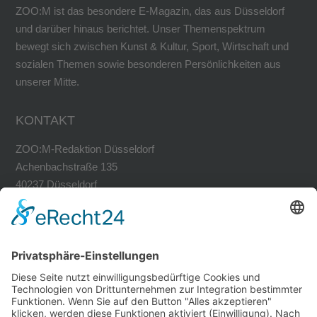
ZOO:M ist das besondere E-Magazin, das aus Düsseldorf
und darüber hinaus berichtet. Unser Themenspektrum
bewegt sich zwischen Kunst & Kultur, Sport, Wirtschaft und
sozialen Themen sowie besonderen Persönlichkeiten aus
unserer Mitte.
KONTAKT
ZOO:M-Redaktion Düsseldorf
Achenbachstraße 135
40237 Düsseldorf
Tel. 0211-30200741
Fax 0211-30200749
avh@zoom-duesseldorf.de
RECHTLICHES
Impressum