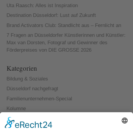
Uta Raasch: Alles ist Inspiration
Destination Düsseldorf: Lust auf Zukunft
Brand Activators Club: Standlicht aus – Fernlicht an
7 Fragen an Düsseldorfer Künstlerinnen und Künstler:
Max van Dorsten, Fotograf und Gewinner des
Förderpreises von DIE GROSSE 2026
Kategorien
Bildung & Soziales
Düsseldorf nachgefragt
Familienunternehmen-Special
Kolumne
Kunst & Kultur
Medienhafen-Special