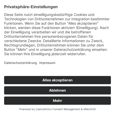
Medizin & Gesundheit
Mensch & Führung
Mensch & Maschine
People & Unternehmen
Sport & Freizeit
Start-up-Special
Uncategorized
Wirtschaft & Finanzen
ZOO:M - Ausgabe
Ausgabe 04/2023
Ausgabe 03/2023
Ausgabe 02/2023