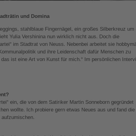
Stadträtin und Domina
eggings, stahlblaue Fingernägel, ein großes Silberkreuz um
ieht Yulia Vershinina nun wirklich nicht aus. Doch die
 Partei“ im Stadtrat von Neuss. Nebenbei arbeitet sie hobbym
r Kommunalpolitik und ihre Leidenschaft dafür Menschen zu
 das ist eine Art von Kunst für mich.“ Im persönlichen Inter
ent?
tei“ ein, die von dem Satiriker Martin Sonneborn gegründet
hen wollte. Ich probiere gern etwas Neues aus und fand die
as aufzumischen.