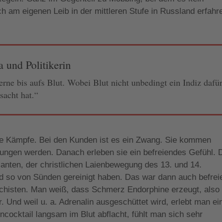
ch am eigenen Leib in der mittleren Stufe in Russland erfahr
 und Politikerin
rne bis aufs Blut. Wobei Blut nicht unbedingt ein Indiz dafü
sacht hat.“
he Kämpfe. Bei den Kunden ist es ein Zwang. Sie kommen
zwungen werden. Danach erleben sie ein befreiendes Gefühl. 
llanten, der christlichen Laienbewegung des 13. und 14.
und so von Sünden gereinigt haben. Das war dann auch befrei
ochisten. Man weiß, dass Schmerz Endorphine erzeugt, also
. Und weil u. a. Adrenalin ausgeschüttet wird, erlebt man ei
ncocktail langsam im Blut abflacht, fühlt man sich sehr