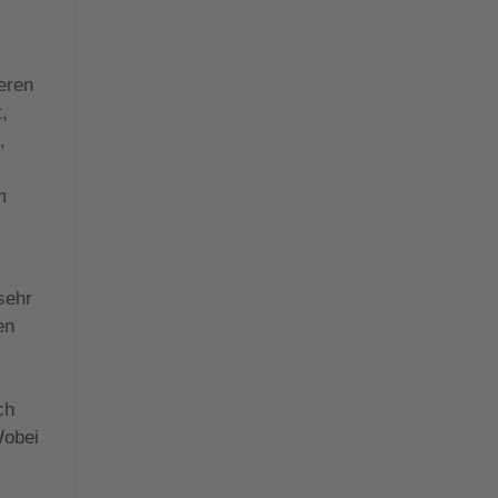
ieren
,
,
m
sehr
en
ch
Wobei