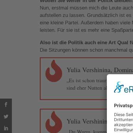
Wollen Sie weiter in der Politik bleiben
Nun, erstmal müssen mich die Leute auch 
aufstellen zu lassen. Grundsätzlich ist es
eine kleine Partei. Außerdem haben viele M
leisten. Für sie ist es mehr eine Spaßpart
Also ist die Politik auch eine Art Qual f
Die Sitzungen können schon manchmal quäl

Yulia Vershinina, Domina
„Es ist schon traurig, dass Pro
sind eher Nutten als eine Prosti

Yulia Vershinina, Domina
„Du Wurm, komm und küss‘ mei