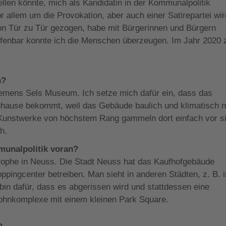
ellen könnte, mich als Kandidatin in der Kommunalpolitik
r allem um die Provokation, aber auch einer Satirepartei wir
 von Tür zu Tür gezogen, habe mit Bürgerinnen und Bürgern
ffenbar konnte ich die Menschen überzeugen. Im Jahr 2020 
h?
lemens Sels Museum. Ich setze mich dafür ein, dass das
ause bekommt, weil das Gebäude baulich und klimatisch n
 Kunstwerke von höchstem Rang gammeln dort einfach vor s
h.
munalpolitik voran?
trophe in Neuss. Die Stadt Neuss hat das Kaufhofgebäude
ppingcenter betreiben. Man sieht in anderen Städten, z. B. i
 bin dafür, dass es abgerissen wird und stattdessen eine
ohnkomplexe mit einem kleinen Park Square.