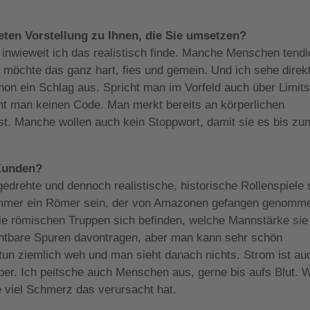
ten Vorstellung zu Ihnen, die Sie umsetzen?
, inwieweit ich das realistisch finde. Manche Menschen tend
 möchte das ganz hart, fies und gemein. Und ich sehe direkt
hon ein Schlag aus. Spricht man im Vorfeld auch über Limits
t man keinen Code. Man merkt bereits an körperlichen
 ist. Manche wollen auch kein Stoppwort, damit sie es bis zu
 Kunden?
gedrehte und dennoch realistische, historische Rollenspiele 
 immer ein Römer sein, der von Amazonen gefangen genomm
die römischen Truppen sich befinden, welche Mannstärke sie
chtbare Spuren davontragen, aber man kann sehr schön
tun ziemlich weh und man sieht danach nichts. Strom ist au
eiber. Ich peitsche auch Menschen aus, gerne bis aufs Blut. 
wie viel Schmerz das verursacht hat.