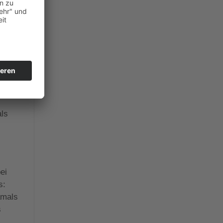
hre
en.
als
ei
s:
amals
s