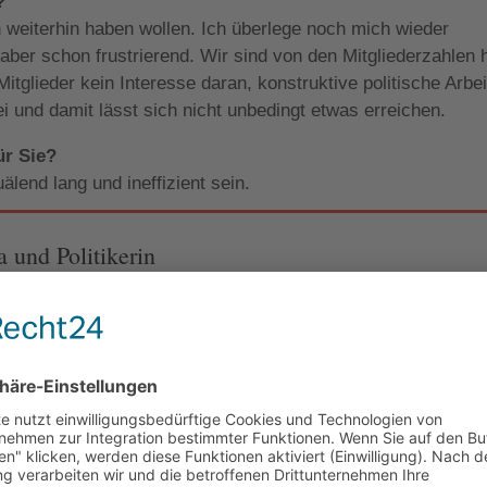
?
weiterhin haben wollen. Ich überlege noch mich wieder
 aber schon frustrierend. Wir sind von den Mitgliederzahlen 
itglieder kein Interesse daran, konstruktive politische Arbei
ei und damit lässt sich nicht unbedingt etwas erreichen.
ür Sie?
end lang und ineffizient sein.
 und Politikerin
stituierte ein Schimpfwort ist. Viele Politiker und Lobbyisten
tuierte.“
 und Politikerin
ne Schuhe, ist mir zu langweilig. Aber jemanden