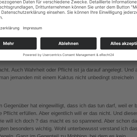
 foltern, macht schon Spaß.“
en, wie kamen Sie dazu?
 irgendwie anders bin. Seit Freud wissen wir, dass Kinder i
s sie sie wirklich bewusst benennen und differenzieren könn
ht. Auch Wahrheit oder Pflicht ist ja darauf angelegt. Und 
man jemanden mit einem Kaktus nicht unbedingt streicheln
 Gegenüber hat eingewilligt, dass ich das tun darf, weil er b
Pflicht erfüllen. Aber eigentlich will er das nicht. Und diese
dwie will ich doch ? das macht es so spannend.
Aber schon d
igten besonders wichtig. Wohl unterbewusst verstand ich da
geln. Ganz im Gegenteil zu Mobbing, bei dem es kein