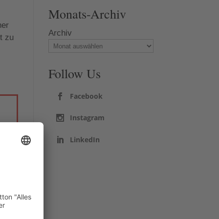
Monats-Archiv
her
Archiv
t zu
Follow Us
Facebook
Instagram
LinkedIn