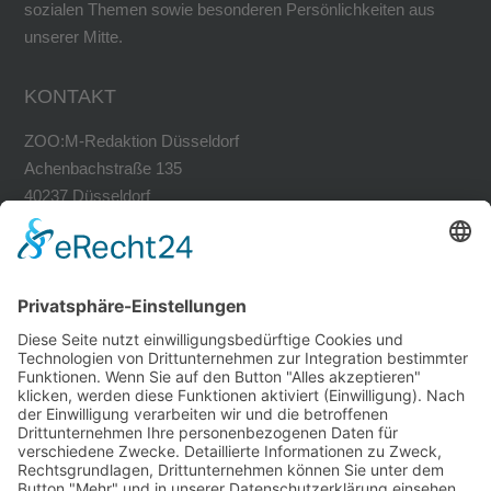
sozialen Themen sowie besonderen Persönlichkeiten aus
unserer Mitte.
KONTAKT
ZOO:M-Redaktion Düsseldorf
Achenbachstraße 135
40237 Düsseldorf
Tel. 0211-30200741
Fax 0211-30200749
avh@zoom-duesseldorf.de
RECHTLICHES
Impressum
Datenschutz
Datenschutz Social Networks