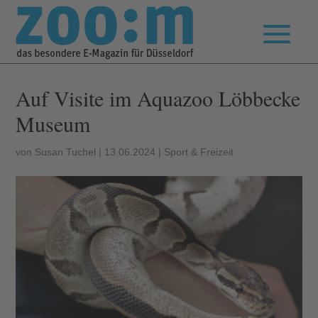
Auf Visite im Aquazoo Löbbecke
Museum
von
Susan Tuchel
|
13.06.2024
|
Sport & Freizeit