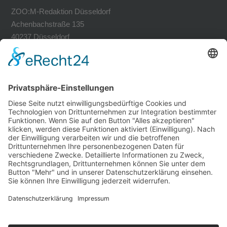
ZOO:M-Redaktion Düsseldorf
Achenbachstraße 135
40237 Düsseldorf
Tel. 0211-30200741
Fax 0211-30200749
avh@zoom-duesseldorf.de
RECHTLICHES
Impressum
Datenschutz
Datenschutz Social Networks
Mediadaten
FOLLOW US