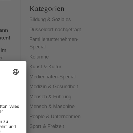
Kategorien
Bildung & Soziales
Düsseldorf nachgefragt
wenn
sten!
Familienunternehmen-
Special
 Im
Kolumne
er
st
Kunst & Kultur
Medienhafen-Special
Medizin & Gesundheit
Mensch & Führung
deal
Mensch & Maschine
en
People & Unternehmen
dem
Sport & Freizeit
n die