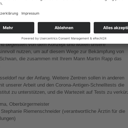
ndigen Düsseldorfer Behörden.
Schwan“ eignet sich ideal für ein Testzentrum. Alles geht
r Mühlenstraß eintreten, am Empfang das Test-Kit holen, sich
den, und über einen separaten Ausgang in Richtung Burgplat
 von 15 Minuten über einen individuellen QR-Code online un
sind begeistert von dem Konzept und wollen unsere
innvoll nutzen, um auf diesem Wege zur Bekämpfung von
p-Schwan, die zusammen mit Ihrem Mann Martin Rapp das
.
sseldorf nur der Anfang. Weitere Zentren sollen in anderen
it unserer Arbeit und den Corona-Antigen-Schnelltests die
nstitut zu unterstützen, und die Wartezeit auf Tests zu verkür
azma, Oberbürgermeister
 Stephanie Riemenschneider (verantwortliche Ärztin für die
lungen)