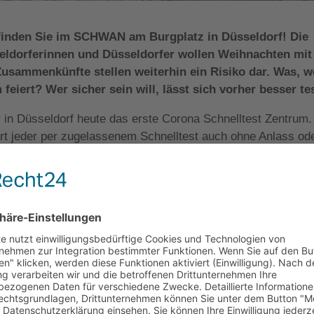
 finden Sie im SCHWAN am Burgplatz in Düsseldorf!
Die
seldorferinnen und Düsseldorfer wollen Weihnachten mit
Zusammenkünfte stellen weiterhin ein Risiko dar. Was, 
iert? Wer sicher sein will, lässt sich vorher besser te
r in Düsseldorf heute das erste Corona Schnelltest Zentrum.
t jeder per zugelassenem Schnelltest auch ohne Anlass od
 lassen. Angeboten wird ein Antigen-Schnelltest, ein PCR-Te
estservice für Unternehmen, Schulen, Privatpersonen und
 des Herstellers „Siemens Healthineers“ liefert mit 96,72
rozentigen Spezifität verlässliche Ergebnisse.
t-Lage direkt am Burgplatz (Mühlenstraße 2) und ist daher i
d-testzentrum.de
kann man einfach und bequem online ein
treiber rechnen mit großem Interesse – gerade in der
 Online-Terminvergabe vermeiden wir Schlangenbildung vor 
z“, so Geschäftsführer Christopher Diel. Zusätzlich stehe