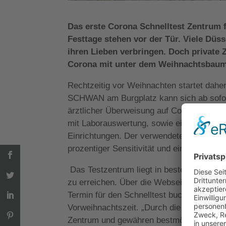
Das erste Corona Schnelltest Zentrum
Festtage stehen vor der Tür. Viele Düs
ihren Lieben verbringen. Doch private 
Corona mit unter dem Weihnachtsbaum fe
Rechtzeitig vor Weihnachten startet dahe
SCHWAN am Burgplatz kann sich ab sofor
ärztlicher Überweisung auf Corona testen
mit Laborauswertung, sowie ein Mobiler T
Einrichtungen. Der verwendete Schnelltest
prozentiger Sensitivität und einer 99,22 p
Das Testzentrum liegt in bester Innenstad
zu erreichen. Über die Webseite
www.covi
Termin für den Schnelltest buchen. Die Be
Vorweihnachtszeit. „Durch die vorherige
Zentrum und gewähren bestmöglichen Schut