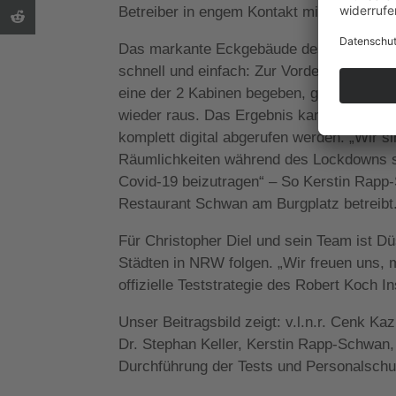
Betreiber in engem Kontakt mit den zustä
Das markante Eckgebäude des „Restaurant 
schnell und einfach: Zur Vordertür von de
eine der 2 Kabinen begeben, getestet wer
wieder raus. Das Ergebnis kann innerhalb
komplett digital abgerufen werden. „Wir 
Räumlichkeiten während des Lockdowns s
Covid-19 beizutragen“ – So Kerstin Rap
Restaurant Schwan am Burgplatz betreibt
Für Christopher Diel und sein Team ist Dü
Städten in NRW folgen. „Wir freuen uns, m
offizielle Teststrategie des Robert Koch I
Unser Beitragsbild zeigt: v.l.n.r. Cenk K
Dr. Stephan Keller, Kerstin Rapp-Schwan,
Durchführung der Tests und Personalschu