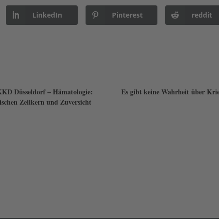
LinkedIn
Pinterest
reddit
KD Düsseldorf – Hämatologie:
Es gibt keine Wahrheit über Kri
schen Zellkern und Zuversicht