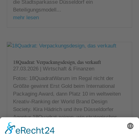
die Stadtsparkasse Düsseldorf ein
Beteiligungsmodell...
mehr lesen
18Quadrat: Verpackungsdesign, das verkauft
27.03.2026
|
Wirtschaft & Finanzen
Fotos: 18QuadratWarum im Regal nicht der
Größte gewinnt Erst Gold beim International
Packaging Award, dann Platz 10 im weltweiten
Kreativ-Ranking der World Brand Design
Society. Kira Hädrich und ihre Düsseldorfer
Agentur 18Quadrat zeigen, wie strategisches...
mehr lesen