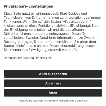
Female Finance: Wenn Frauen über Geld sprechen
27.03.2026
|
Wirtschaft & Finanzen
v.l. Henrietta Six, Vorstandsmitglied der
Stadtsparkasse Düsseldorf, und Keynote-
Speakerin Tijen Onaran Fotos: Andreas
EndermannFrauen verdienen noch immer
weniger als Männer. Der Gender Pay Gap lag
2026 bei rund 16 Prozent. Jedes Jahr macht der
Equal Pay Day darauf...
mehr lesen
« Ältere Einträge