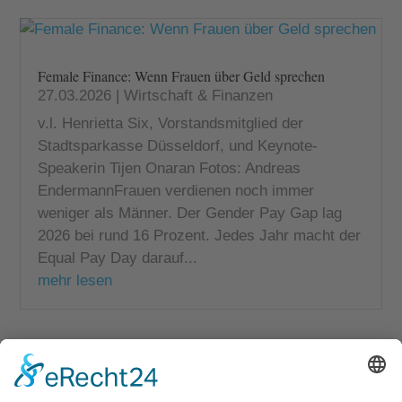
Female Finance: Wenn Frauen über Geld sprechen
27.03.2026
|
Wirtschaft & Finanzen
v.l. Henrietta Six, Vorstandsmitglied der
Stadtsparkasse Düsseldorf, und Keynote-
Speakerin Tijen Onaran Fotos: Andreas
EndermannFrauen verdienen noch immer
weniger als Männer. Der Gender Pay Gap lag
2026 bei rund 16 Prozent. Jedes Jahr macht der
Equal Pay Day darauf...
mehr lesen
« Ältere Einträge