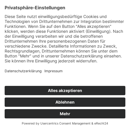
Suchen
Aktuelle Themen
Das Publikum hat das letzte Wort
Die Pegeluhr kehrt zurück
„Lass dich nicht bange machen“ – zum Tod des
Rechtsextremismusforschers Alexander Häusler
Geschichte des AWO Berufsbildungszentrums:
Bany’s bringt Bali-Gefühl nach Düsseldorf
Uta Raasch: Alles ist Inspiration
Destination Düsseldorf: Lust auf Zukunft
Brand Activators Club: Standlicht aus – Fernlicht an
Kategorien