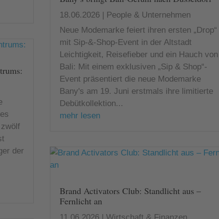
18.06.2026
|
People & Unternehmen
Neue Modemarke feiert ihren ersten „Drop“
mit Sip-&-Shop-Event in der Altstadt
Leichtigkeit, Reisefieber und ein Hauch von
Bali: Mit einem exklusiven „Sip & Shop“-
trums:
Event präsentiert die neue Modemarke
Bany's am 19. Juni erstmals ihre limitierte
e
Debütkollektion...
des
mehr lesen
zwölf
st
ger der
e
Brand Activators Club: Standlicht aus –
Fernlicht an
11.06.2026
|
Wirtschaft & Finanzen