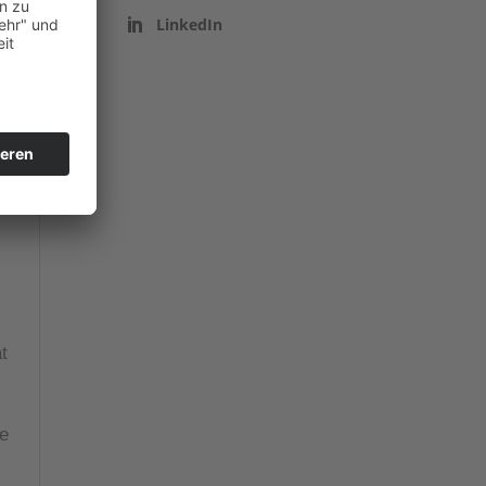
LinkedIn
t
e