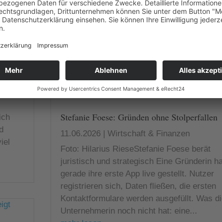
Vielseitigkeit, die Düsseldorf bietet. Mit der
 und
Familie fühle ich mich in Gerresheim sehr
nd
wohl, in der Nähe zum Grafenberger Wald
GROSSE
oder im...
mehr lesen
sten,
rem
Stefanie Foese: Gründen ohne Stolperfallen
ich
d
11.06.2026
|
Wirtschaft & Finanzen
iel
Foto: Hilarius RieseStefanie Foese berät
juristisch und strategisch Eine Gründerin ha
gerade ihre erste App live gestellt. Nutzer
registrieren sich, Daten fließen, die ersten
Kontaktformulare werden ausgefüllt. Was di
Unternehmerin noch nicht hat: eine...