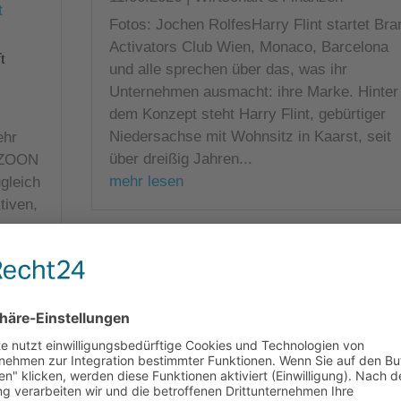
Fotos: Jochen RolfesHarry Flint startet Bra
Activators Club Wien, Monaco, Barcelona
t
und alle sprechen über das, was ihr
Unternehmen ausmacht: ihre Marke. Hinter
dem Konzept steht Harry Flint, gebürtiger
Niedersachse mit Wohnsitz in Kaarst, seit
ehr
über dreißig Jahren...
t ZOON
mehr lesen
gleich
tiven,
ne zu
5 Fragen an: Marwin Wendt, Kommissarisch
Künstlerischer Leiter Deutsche Oper am Rhe
11.06.2026
|
People & Unternehmen
Fotos: Susanne Diesner1. Welches sind Ihr
Lieblingsecken oder bevorzugten Viertel un
wo gehen Sie lieber nicht hin?Ich liebe die