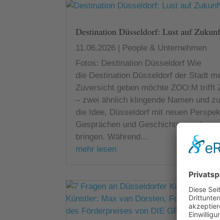
Destination Düsseldorf: Lust auf Zukunf
11.06.2026
|
People & Unternehmen
Fotos: Destination Düsseldorf Wie
die Destination Düsseldorf der Stadt m
Zuversicht geben möchte ZOO:M triff
– zwei ähnlich klingende Namen und zu
die Idee, Düsseldorf mit neuen Perspek
Gesprächen und Geschichten nach vor
bringen. Während...
mehr lesen