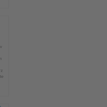
ev
m
rz
te