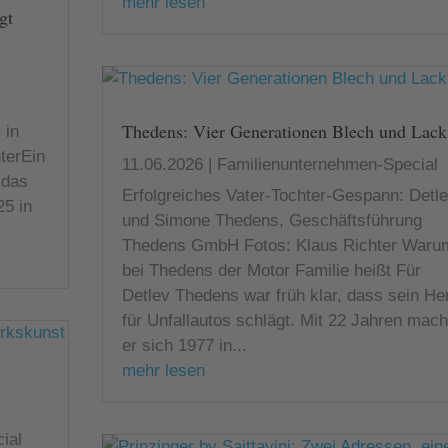
mehr lesen
gt
Thedens: Vier Generationen Blech und Lack
 in
hterEin
11.06.2026
|
Familienunternehmen-Special
 das
Erfolgreiches Vater-Tochter-Gespann: Detl
25 in
und Simone Thedens, Geschäftsführung
Thedens GmbH Fotos: Klaus Richter Waru
bei Thedens der Motor Familie heißt Für
Detlev Thedens war früh klar, dass sein He
für Unfallautos schlägt. Mit 22 Jahren mach
er sich 1977 in...
mehr lesen
ial