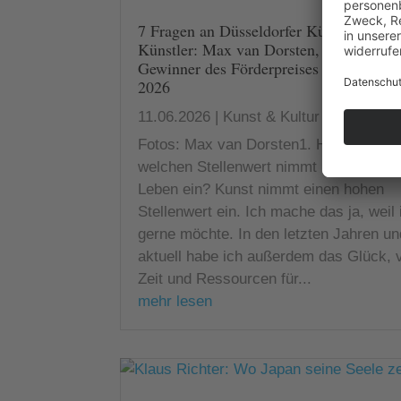
7 Fragen an Düsseldorfer Künstlerinnen
Künstler: Max van Dorsten, Fotograf u
Gewinner des Förderpreises von DIE 
2026
11.06.2026
|
Kunst & Kultur
Fotos: Max van Dorsten1. Herr van Dor
welchen Stellenwert nimmt Kunst in Ih
Leben ein? Kunst nimmt einen hohen
Stellenwert ein. Ich mache das ja, weil 
gerne möchte. In den letzten Jahren un
aktuell habe ich außerdem das Glück, v
Zeit und Ressourcen für...
mehr lesen