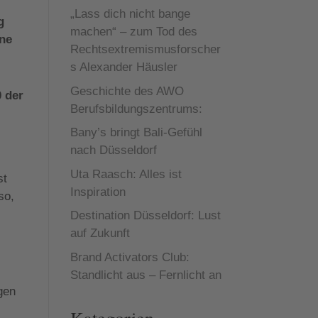
„Lass dich nicht bange
g
machen“ – zum Tod des
ine
Rechtsextremismusforscher
s Alexander Häusler
Geschichte des AWO
0 der
Berufsbildungszentrums:
Bany’s bringt Bali-Gefühl
nach Düsseldorf
Uta Raasch: Alles ist
st
Inspiration
so,
Destination Düsseldorf: Lust
auf Zukunft
Brand Activators Club:
Standlicht aus – Fernlicht an
gen