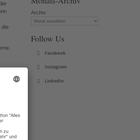
Monats-Archiv
der
enn
Archiv
 die
Follow Us
erne.
Facebook
Instagram
LinkedIn
s
n.