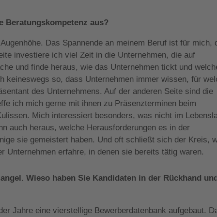
che Beratungskompetenz aus?
f Augenhöhe. Das Spannende an meinem Beruf ist für mich, 
ite investiere ich viel Zeit in die Unternehmen, die auf
äche und finde heraus, wie das Unternehmen tickt und welch
lich keineswegs so, dass Unternehmen immer wissen, für we
äsentant des Unternehmens. Auf der anderen Seite sind die
reffe ich mich gerne mit ihnen zu Präsenzterminen beim
ulissen. Mich interessiert besonders, was nicht im Lebensl
ann auch heraus, welche Herausforderungen es in der
ige sie gemeistert haben. Und oft schließt sich der Kreis, w
r Unternehmen erfahre, in denen sie bereits tätig waren.
mangel. Wieso haben Sie Kandidaten in der Rückhand un
der Jahre eine vierstellige Bewerberdatenbank aufgebaut. D