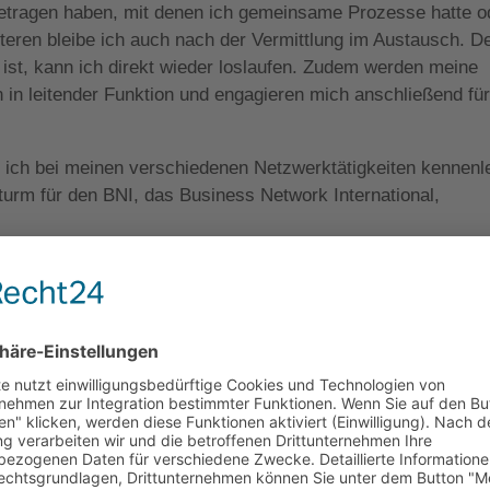
ngetragen haben, mit denen ich gemeinsame Prozesse hatte o
etzteren bleibe ich auch nach der Vermittlung im Austausch. D
 ist, kann ich direkt wieder loslaufen. Zudem werden meine
in leitender Funktion und engagieren mich anschließend für
e ich bei meinen verschiedenen Netzwerktätigkeiten kennenl
turm für den BNI, das Business Network International,
 Sie doch einmal auf unsere Website und schicken Sie un
d in Kleinenbroich aufgewachsen. Sie kommt aus einer
ne hohe Affinität zum Thema Fußball und Sport im allgemeine