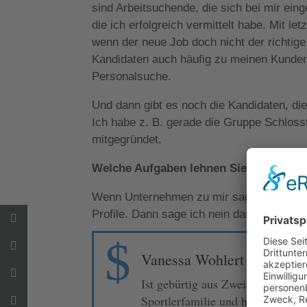
sind Arbeitsuchende, die sich bei mir ei
die ich erfolgreich vermittelt habe. Mit l
wenn der neue Job doch nicht der richtige
Kandidaten auch häufig zu meinen Kunden 
Personalsuche.
Und dann gibt es noch die Kandidaten, di
Ich habe z. B. gerade die Gruppe Schloss
mitgegründet.
Welche Aufgaben lehnen Sie ab?
Wenn Unternehmen zu mir sagen: Schauen
Profile. Dann sage ich nein danke.
$
Vanessa Wohlert
Ist gebürtig aus Zweibrücken un
Sportlerfamilie und hat daher ei