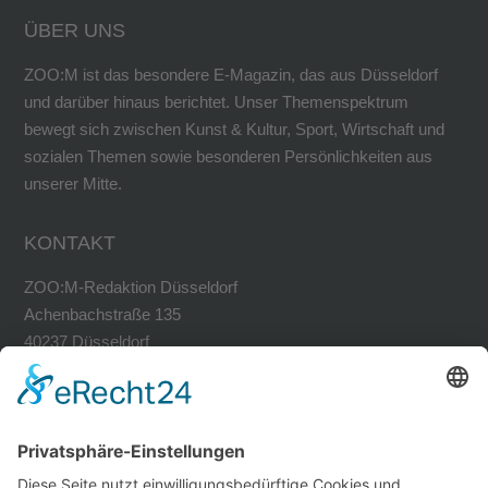
ÜBER UNS
ZOO:M ist das besondere E-Magazin, das aus Düsseldorf
und darüber hinaus berichtet. Unser Themenspektrum
bewegt sich zwischen Kunst & Kultur, Sport, Wirtschaft und
sozialen Themen sowie besonderen Persönlichkeiten aus
unserer Mitte.
KONTAKT
ZOO:M-Redaktion Düsseldorf
Achenbachstraße 135
40237 Düsseldorf
Tel. 0211-30200741
Fax 0211-30200749
avh@zoom-duesseldorf.de
RECHTLICHES