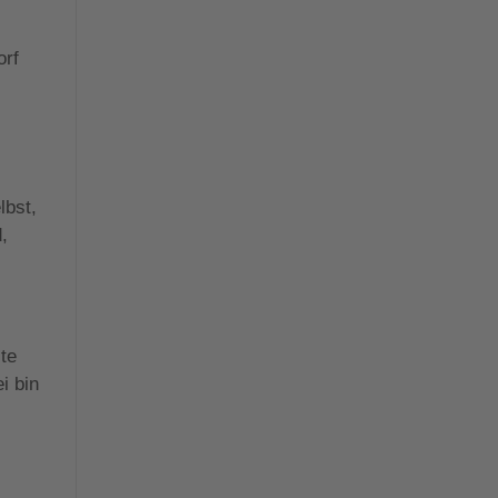
orf
lbst,
,
lte
i bin