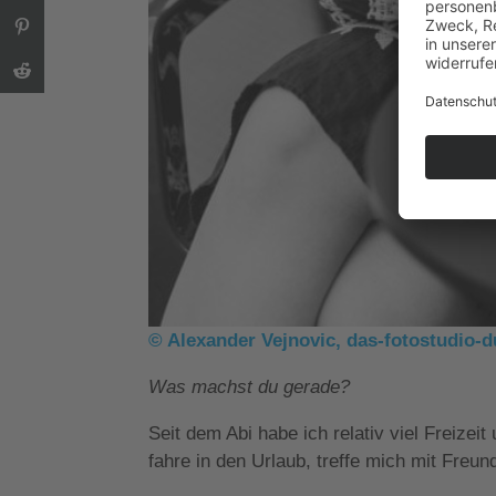
© Alexander Vejnovic, das-fotostudio-d
Was machst du gerade?
Seit dem Abi habe ich relativ viel Freizei
fahre in den Urlaub, treffe mich mit Freun