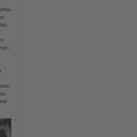
offen
on
den
ch
 man
u
eiten
war.
end