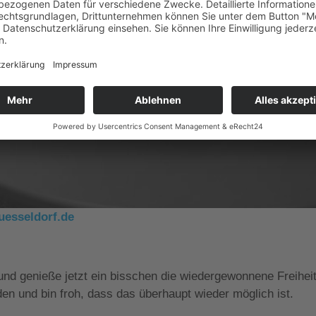
uesseldorf.de
t und genieße jetzt ein bisschen die wiedergewonnene Freiheit
den und bin froh, dass das überhaupt wieder möglich ist.