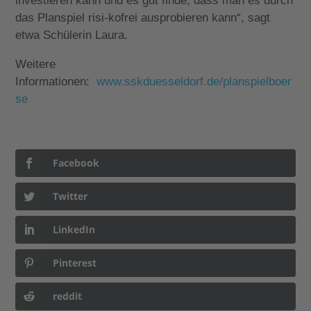
investieren kann und es gut finde, dass man es durch
das Planspiel risi-kofrei ausprobieren kann“, sagt
etwa Schülerin Laura.
Weitere
Informationen:
www.sskduesseldorf.de/planspielboer
se
Facebook
Twitter
LinkedIn
Pinterest
reddit