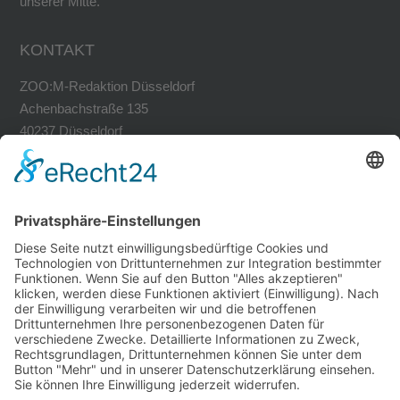
unserer Mitte.
KONTAKT
ZOO:M-Redaktion Düsseldorf
Achenbachstraße 135
40237 Düsseldorf
Tel. 0211-30200741
Fax 0211-30200749
avh@zoom-duesseldorf.de
RECHTLICHES
Impressum
Datenschutz
Datenschutz Social Networks
Mediadaten