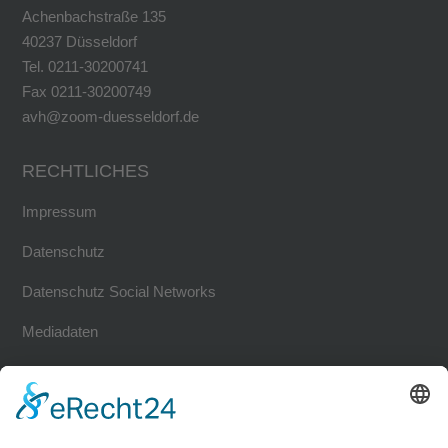
Achenbachstraße 135
40237 Düsseldorf
Tel. 0211-30200741
Fax 0211-30200749
avh@zoom-duesseldorf.de
RECHTLICHES
Impressum
Datenschutz
Datenschutz Social Networks
Mediadaten
FOLLOW US