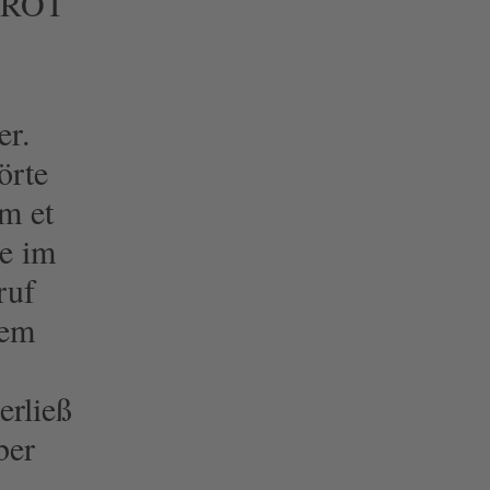
BROT
er.
örte
m et
de im
ruf
dem
erließ
ber