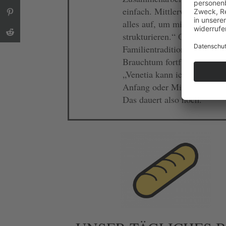
einfach. Mittlerweile schrei
alles auf, um mich besser z
strukturieren.“ Ob sie die
Familientradition auch im
Brauchtum fortführen wird?
„Venetia kann ich mir so mi
Anfang oder Mitte 40 vorste
Das dauert also noch.