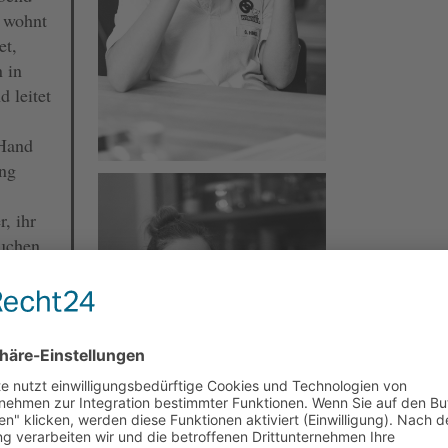
r wohnt
et,
 in
d leitet
Hand
ung
r, ihr
uchen.
in
azu,
lden.
iel
ufig
er