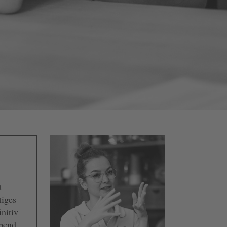
t
tiges
nitiv
Abend