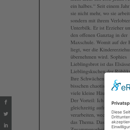
ein halbes.“ Seit einem Jah
sie nicht mehr, wo sie arbeit
sondern mit ihrem Verlobten
Unterbilk. Er ist Erzieher un
den offenen Ganztag in der
Maxschule. Womit auf der 
liegt, wer die Kindererzieh
übernehmen wird. Sophies
Lieblingsbrot ist das Elsässe
Lieblingskuchen der Rüblik
Ihre Schwächen? „Ich bin e
bisschen chaotisch, neige d
viele kleine Häufchen zu bi
Der Vorteil: Ich kann sehr v
gleichzeitig aufnehmen und
verarbeiten, wechsle aber hä
das Thema. Das macht die
Zusammenarbeit nicht imm