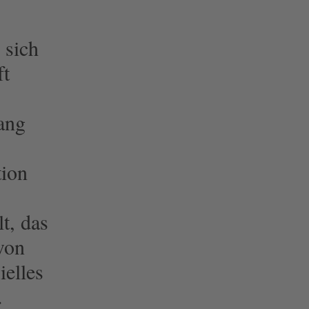
n
sich
ft
ang
tion
t, das
 von
elles
.