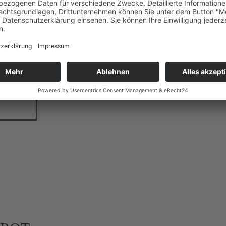
be ich
u
t
llen.“