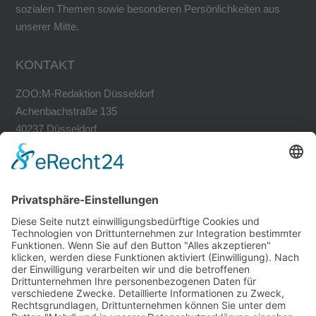
sozialen Themen sowie besonderen Persönlichkeiten aus
unserer Mitte.
KONTAKT
ZOO:M-Redaktion Düsseldorf
Achenbachstraße 135
40237 Düsseldorf
Tel. 0211-30200741
Fax 0211-30200749
avh@zoom-duesseldorf.de
RECHTLICHES
Impressum
Datenschutz
Datenschutz Social Networks