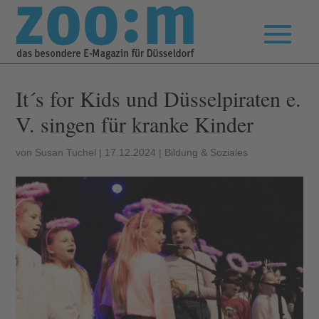
It´s for Kids und Düsselpiraten e.
V. singen für kranke Kinder
von
Susan Tuchel
|
17.12.2024
|
Bildung & Soziales