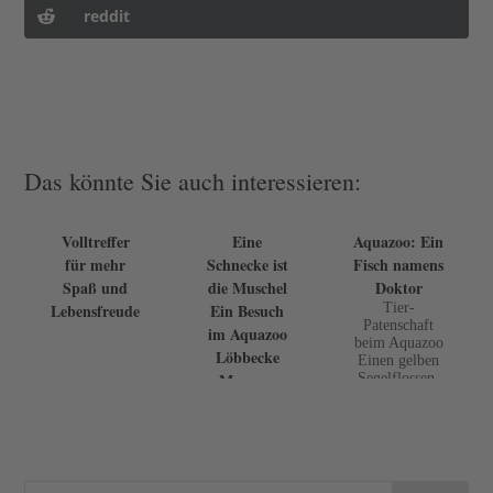
reddit
Das könnte Sie auch interessieren:
Volltreffer
Eine
Aquazoo: Ein
für mehr
Schnecke ist
Fisch namens
Spaß und
die Muschel
Doktor
Lebensfreude
Ein Besuch
Tier-
Patenschaft
im Aquazoo
beim Aquazoo
Löbbecke
Einen gelben
Museum
Segelflossen-
Doktorfisch
hatte sich die
ZOO:M-
Redakteurin
Susan Tuchel
als „Patentier“