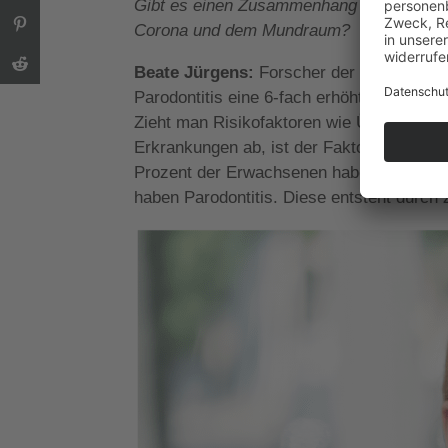
Gibt es einen Zusammenhang zwischen
Corona und dem Mundraum?
Beate Jürgens:
Forscher der Universität
Parodontitis eine 6-fach erhöhte Wahrsche
Zieht man Risikofaktoren wie Übergewicht 
Erkrankungen ab, ist der Faktor immer noc
Prozent der Erwachsenen haben Zahnfleis
haben Parodontitis. Diese entsteht durch