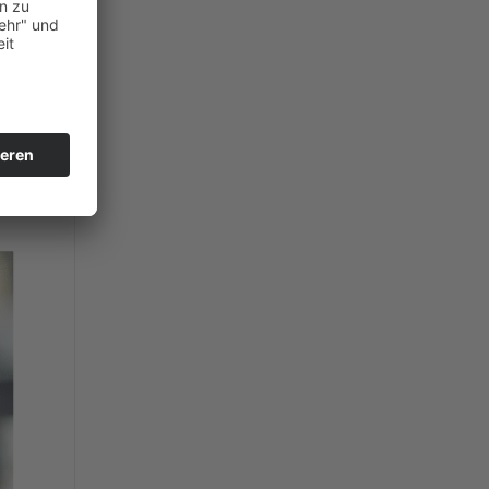
it
n.
-
. 80
ent