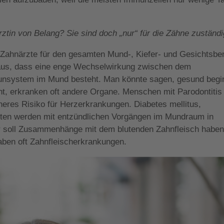
rztin von Belang? Sie sind doch „nur“ für die Zähne zuständi
s Zahnärzte für den gesamten Mund-, Kiefer- und Gesichtsbe
 aus, dass eine enge Wechselwirkung zwischen dem
system im Mund besteht. Man könnte sagen, gesund begi
, erkranken oft andere Organe. Menschen mit Parodontitis
eres Risiko für Herzerkrankungen. Diabetes mellitus,
ten werden mit entzündlichen Vorgängen im Mundraum in
 soll Zusammenhänge mit dem blutenden Zahnfleisch haben
aben oft Zahnfleischerkrankungen.