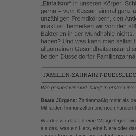
„Einfallstor“ in unseren Körper. Sch
gerne – vom Küssen einmal ganz a
unzähligen Fremdkörpern, den Anti
intakt ist, bemerken wir von den 
Bakterien in der Mundhöhle nichts.
haben? Und was kann man selbst fü
allgemeinen Gesundheitszustand so 
beiden Düsseldorfer Familienzahn
Wie gesund wir sind, hängt in erster Lin
Beate Jürgens:
Zahlenmäßig mehr als be
Milliarden Immunzellen und noch hundert M
Würden wir das auf eine Waage legen, wü
als das, was ein Herz, eine Niere oder da
unsere Körper damit beschäftigt, neue Ze