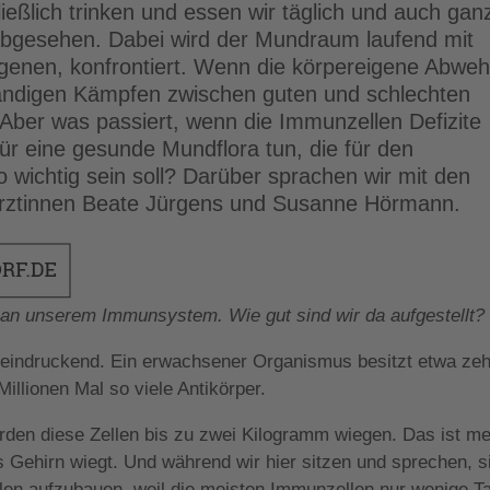
ließlich trinken und essen wir täglich und auch gan
bgesehen. Dabei wird der Mundraum laufend mit
genen, konfrontiert. Wenn die körpereigene Abweh
ständigen Kämpfen zwischen guten und schlechten
 Aber was passiert, wenn die Immunzellen Defizite
r eine gesunde Mundflora tun, die für den
wichtig sein soll? Darüber sprachen wir mit den
ärztinnen Beate Jürgens und Susanne Hörmann.
ie an unserem Immunsystem. Wie gut sind wir da aufgestellt
eindruckend. Ein erwachsener Organismus besitzt etwa ze
illionen Mal so viele Antikörper.
rden diese Zellen bis zu zwei Kilogramm wiegen. Das ist m
s Gehirn wiegt. Und während wir hier sitzen und sprechen, s
llen aufzubauen, weil die meisten Immunzellen nur wenige T