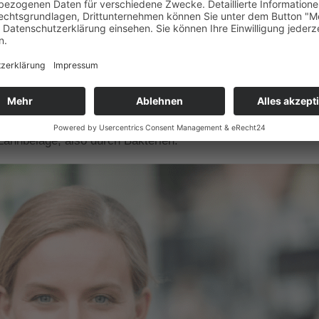
 von Katar in Doha haben herausgefunden, dass Menschen m
inlichkeit haben, einen schweren Corona-Verlauf zu erleide
und Adipositas (Fettleibigkeit), Diabetes und Herz-Kreislauf
h 3,5-fach erhöht. Und wir reden hier nicht von Einzelfällen
chentzündungen, die Vorstufe zur Parodontitis und 50 Proz
 Zahnbeläge, also durch Bakterien.