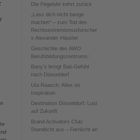
z
Die Pegeluhr kehrt zurück
„Lass dich nicht bange
r
machen“ – zum Tod des
Rechtsextremismusforscher
s Alexander Häusler
Geschichte des AWO
Berufsbildungszentrums:
Bany’s bringt Bali-Gefühl
nach Düsseldorf
Uta Raasch: Alles ist
?
Inspiration
hn
Destination Düsseldorf: Lust
auf Zukunft
Brand Activators Club:
ehr
Standlicht aus – Fernlicht an
ind
age