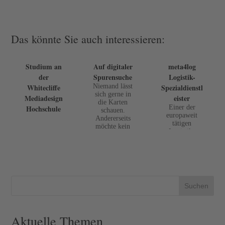
Das könnte Sie auch interessieren:
Studium an
Auf digitaler
meta4log
der
Spurensuche
Logistik-
Whitecliffe
Niemand lässt
Spezialdienstl
sich gerne in
Mediadesign
eister
die Karten
Hochschule
Einer der
schauen.
europaweit
Andererseits
tätigen
möchte kein
Logistik-
Unternehmen
Spezialdienstle
Rechnungen
ister ist
doppelt
meta4log mit
zahlen. Und
Standorten in
Mitarbeiter
Essen,
sollten auf...
Ratingen,
Suchen
Kassel und
Scharbeutz.
Aktuelle Themen