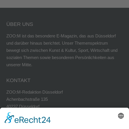
ÜBER UNS
ZOO:M ist das besondere E-Magazin, das aus Düsseldorf
und darüber hinaus berichtet. Unser Themenspektrum
bewegt sich zwischen Kunst & Kultur, Sport, Wirtschaft und
sozialen Themen sowie besonderen Persönlichkeiten aus
unserer Mitte.
KONTAKT
ZOO:M-Redaktion Düsseldorf
Achenbachstraße 135
40237 Düsseldorf
Tel. 0211-30200741
Fax 0211-30200749
avh@zoom-duesseldorf.de