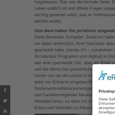
losgelassen. Das war die formale Seite. 
Leben endlich ist und offene Fragen unge
wichtig gewesen wäre, was er hinterlassen
werden wollte.
Und dann haben Sie juristisch umgesat
Dörte Berendes-Schaefer: Zunächst hatte i
sie dabei unterstützt, ihren Nachlass abzu
gearbeitet habe, konnte ich – zusammen mi
Accelerator Programm vom digihub in Düss
war eine spannende Zeit, aber am Ende st
und die Menschen persönlichen Rat und B
immer nur um die juristisch richtige Lösu
tiefer ins Erbrecht eingetaucht, habe ein
Testamentsvollstreckerlehrgang und viele
und Familienmitglieder beraten. Das hat
Mandate hinzu, so dass ich schließlich d
Erben und Vererben zu fokussieren.