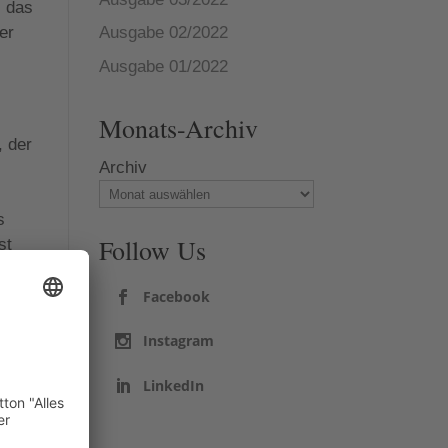
s das
er
Ausgabe 02/2022
Ausgabe 01/2022
Monats-Archiv
, der
Archiv
s
Follow Us
st
er
Facebook
Instagram
nde
LinkedIn
um