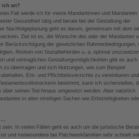
e ich an?
esten Fall werde ich für meine Mandantinnen und Mandanten
bester Gesundheit tätig und berate bei der Gestaltung der
der Nachfolgeplanung geht es darum, gemeinsam mit dem o
ickeln. Ziel ist es, die Wünsche des oder der Mandanten u
nter Berücksichtigung der gesetzlichen Rahmenbedingungen, 
tigten, Risiken von Sozialbehörden u. a. optimal umzusetze
en und vertraglichen Gestaltungsmöglichkeiten gibt es auch 
n zu übertragen und sich Nutzungen, wie zum Beispiel
behalten, Erb- und Pflichtteilsverzichte zu vereinbaren un
estamentsvollstreckerin bestimmt, kann ich sicherstellen, 
 über seinen Tod hinaus umgesetzt werden. Aber natürlich
ndanten in allen streitigen Sachen wie Erbstreitigkeiten ode
t …
ein. In vielen Fällen geht es auch um die juristische Berat
r ist und insbesondere bei Patchworkfamilien sehr schnell se