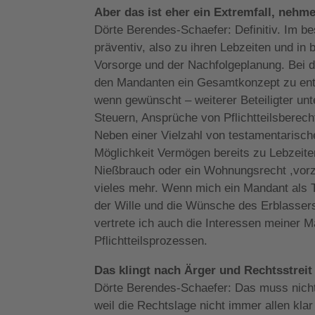
Aber das ist eher ein Extremfall, nehm
Dörte Berendes-Schaefer: Definitiv. Im b
präventiv, also zu ihren Lebzeiten und in 
Vorsorge und der Nachfolgeplanung. Bei 
den Mandanten ein Gesamtkonzept zu entw
wenn gewünscht – weiterer Beteiligter u
Steuern, Ansprüche von Pflichtteilsberech
Neben einer Vielzahl von testamentarisch
Möglichkeit Vermögen bereits zu Lebzeite
Nießbrauch oder ein Wohnungsrecht ,vorzu
vieles mehr. Wenn mich ein Mandant als T
der Wille und die Wünsche des Erblassers
vertrete ich auch die Interessen meiner Ma
Pflichtteilsprozessen.
Das klingt nach Ärger und Rechtsstrei
Dörte Berendes-Schaefer: Das muss nicht s
weil die Rechtslage nicht immer allen kla