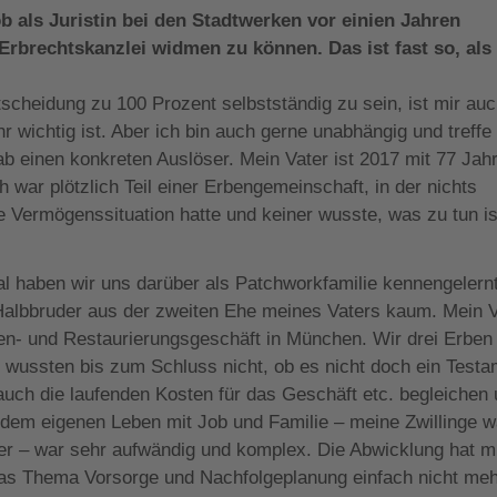
ob als Juristin bei den Stadtwerken vor einien Jahren
 Erbrechtskanzlei widmen zu können. Das ist fast so, als
scheidung zu 100 Prozent selbstständig zu sein, ist mir au
ehr wichtig ist. Aber ich bin auch gerne unabhängig und treffe
 einen konkreten Auslöser. Mein Vater ist 2017 mit 77 Jah
h war plötzlich Teil einer Erbengemeinschaft, in der nichts
ne Vermögenssituation hatte und keiner wusste, was zu tun is
l haben wir uns darüber als Patchworkfamilie kennengelernt
Halbbruder aus der zweiten Ehe meines Vaters kaum. Mein V
täten- und Restaurierungsgeschäft in München. Wir drei Erben
wussten bis zum Schluss nicht, ob es nicht doch ein Testa
t auch die laufenden Kosten für das Geschäft etc. begleichen
 dem eigenen Leben mit Job und Familie – meine Zwillinge 
er – war sehr aufwändig und komplex. Die Abwicklung hat m
das Thema Vorsorge und Nachfolgeplanung einfach nicht me