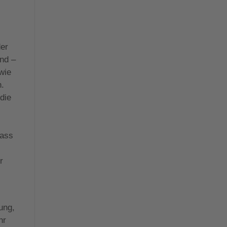
der
nd –
wie
n.
die
d
dass
r
ung,
hr