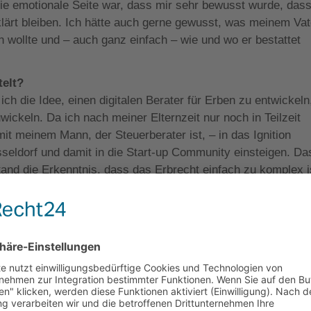
Die emotionale Seite war, dass mir sehr bewusst wurde, das
klärt bleiben. Ich hätte auch gerne gewusst, was meinem Vat
 wollte und – auch ganz einfach – wie und wo er bestattet
telt?
ch die Idee, einen digitalen Berater für Erben zu entwickeln
wickeln. Da ich nach meiner Elternzeit nur noch in Teilzeit
t meinem Mann, der Steuerberater ist, – in das Ignition
eldorf und damit in die Start-up Community einsteigen. Da
and die Erkenntnis, dass das Erbrecht einfach zu komplex i
egleitung brauchen und keinen Chatbot. Es geht auch nicht
ng,sondern um die Geschichte dahinter. Fachlich bin ich imm
en Fachanwaltslehrgang im Erbrecht, einen
 weitere Fortbildungen absolviert. Am Anfang habe ich Freu
 sich schnell herumgesprochen und so kamen immer mehr
en Entschluss gefasst habe, mich auf Rechtsberatung rund 