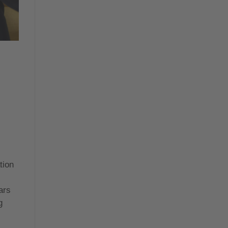
tion
ars
g