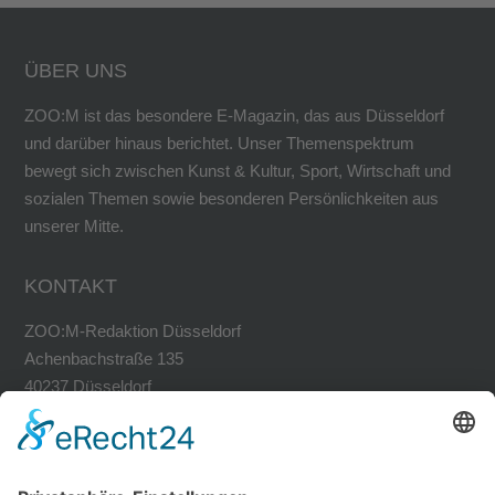
ÜBER UNS
ZOO:M ist das besondere E-Magazin, das aus Düsseldorf
und darüber hinaus berichtet. Unser Themenspektrum
bewegt sich zwischen Kunst & Kultur, Sport, Wirtschaft und
sozialen Themen sowie besonderen Persönlichkeiten aus
unserer Mitte.
KONTAKT
ZOO:M-Redaktion Düsseldorf
Achenbachstraße 135
40237 Düsseldorf
Tel. 0211-30200741
Fax 0211-30200749
avh@zoom-duesseldorf.de