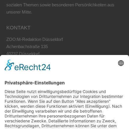
sozialen Themen sowie besonderen Persönlichkeiten aus
unserer Mitte.
KONTAKT
ZOO:M-Redaktion Düsseldorf
Achenbachstraße 135
40237 Düsseldorf
Tel. 0211-30200741
Fax 0211-30200749
avh@zoom-duesseldorf.de
RECHTLICHES
Impressum
Datenschutz
Datenschutz Social Networks