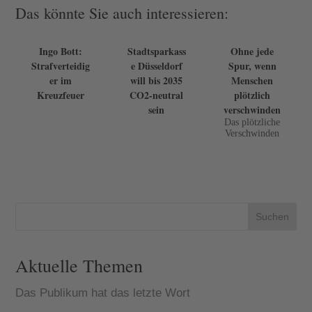
Das könnte Sie auch interessieren:
Ingo Bott:
Stadtsparkass
Ohne jede
Strafverteidig
e Düsseldorf
Spur, wenn
er im
will bis 2035
Menschen
Kreuzfeuer
CO2-neutral
plötzlich
sein
verschwinden
Das plötzliche
Verschwinden
eines geliebten
Menschen ist
für
Angehörige
nur schwer zu
verkraften.
Vermisstenexp
Suchen
erte Peter
Jamin im
Interview...
Aktuelle Themen
Das Publikum hat das letzte Wort