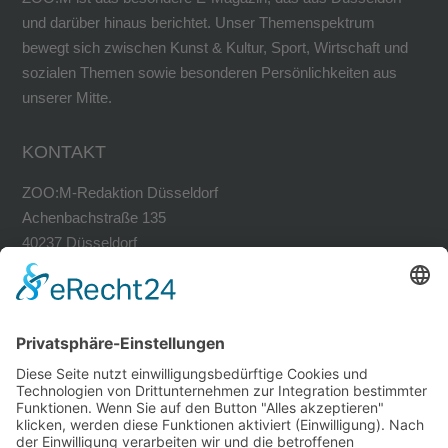
und darüber hinaus berichtet. Unser Themenspektrum
bewegt sich zwischen Kunst & Kultur, Sport, Wirtschaft und
sozialen Themen sowie besonderen Persönlichkeiten aus
unserer Mitte.
KONTAKT
ZOO:M-Redaktion Düsseldorf
Achenbachstraße 135
40237 Düsseldorf
Tel. 0211-30200741
Fax 0211-30200749
avh@zoom-duesseldorf.de
RECHTLICHES
Impressum