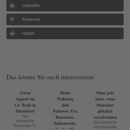
LinkedIn
Pinterest
reddit
Das könnte Sie auch interessieren:
Guten
Meine
Ohne jede
Appetit im
Währung
Spur, wenn
Ca' Reale in
sind
Menschen
Düsseldorf
Follower: Eva
plötzlich
Das
Benetatou,
verschwinden
italienische
Influencerin,
Das plötzliche
Restaurant Ca'
Verschwinden
Reality-TV-