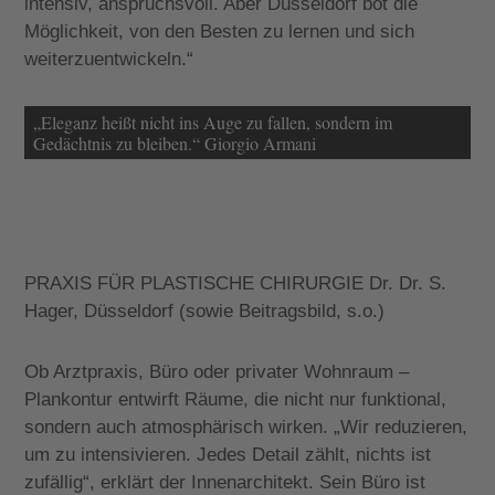
intensiv, anspruchsvoll. Aber Düsseldorf bot die
Möglichkeit, von den Besten zu lernen und sich
weiterzuentwickeln.“
„Eleganz heißt nicht ins Auge zu fallen, sondern im
Gedächtnis zu bleiben.“ Giorgio Armani
PRAXIS FÜR PLASTISCHE CHIRURGIE Dr. Dr. S.
Hager, Düsseldorf (sowie Beitragsbild, s.o.)
Ob Arztpraxis, Büro oder privater Wohnraum –
Plankontur entwirft Räume, die nicht nur funktional,
sondern auch atmosphärisch wirken. „Wir reduzieren,
um zu intensivieren. Jedes Detail zählt, nichts ist
zufällig“, erklärt
der Innenarchitekt. Sein Büro ist