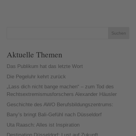
Reale an der
eines geliebten
Star und
Ulmenstraße
Menschen ist
eröffnete im
Playmate
für
Sommer 2023
Angehörige
Influencer wie
und
nur schwer zu
Eva Benetatou
entwickelte
verkraften.
setzen
sich zu einem
Vermisstenexp
Modetrends,
Suchen
Genießer-
erte Peter
prägen den
Treffpunkt im
Jamin im
„Social
Herze...
Interview...
Lifestyle“ und
Aktuelle Themen
verändern
gesellschaftlic
he
Das Publikum hat das letzte Wort
Rollenbilder.
Die Pegeluhr kehrt zurück
„Lass dich nicht bange machen“ – zum Tod des
Rechtsextremismusforschers Alexander Häusler
Geschichte des AWO Berufsbildungszentrums:
Bany’s bringt Bali-Gefühl nach Düsseldorf
Uta Raasch: Alles ist Inspiration
Destination Düsseldorf: Lust auf Zukunft