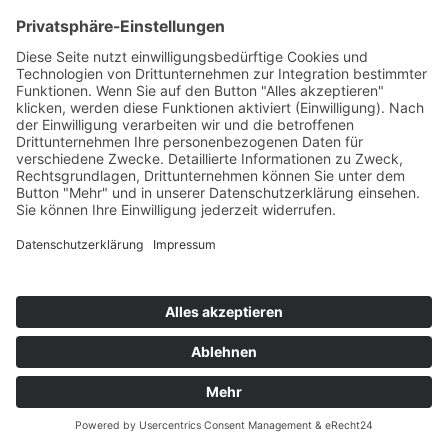
Kategorien
Bildung & Soziales
Düsseldorf nachgefragt
Familienunternehmen-Special
Kolumne
Kunst & Kultur
Medienhafen-Special
Medizin & Gesundheit
Mensch & Führung
Mensch & Maschine
People & Unternehmen
Sport & Freizeit