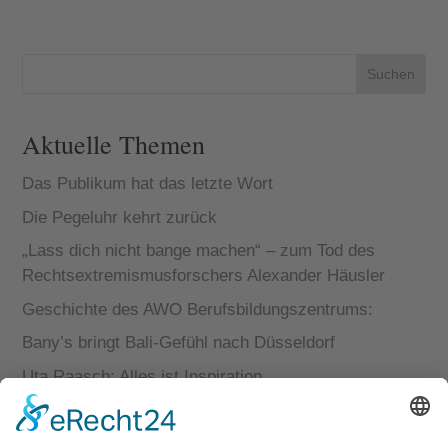
Suchen
Aktuelle Themen
Das Publikum hat das letzte Wort
Die Pegeluhr kehrt zurück
„Lass dich nicht bange machen“ – zum Tod des
Rechtsextremismusforschers Alexander Häusler
Geschichte des AWO Berufsbildungszentrums:
Bany’s bringt Bali-Gefühl nach Düsseldorf
Uta Raasch: Alles ist Inspiration
Destination Düsseldorf: Lust auf Zukunft
Brand Activators Club: Standlicht aus – Fernlicht an