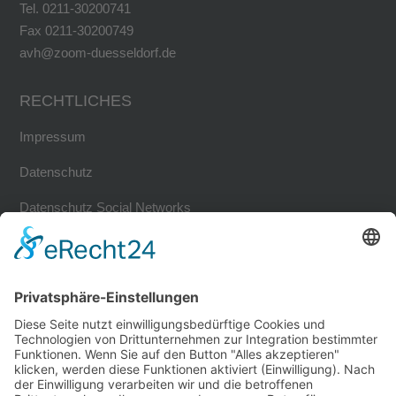
Tel. 0211-30200741
Fax 0211-30200749
avh@zoom-duesseldorf.de
RECHTLICHES
Impressum
Datenschutz
Datenschutz Social Networks
Mediadaten
FOLLOW US