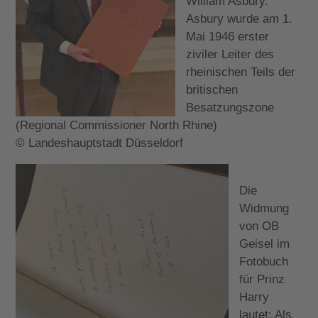
William Asbury.
Asbury wurde am 1.
Mai 1946 erster
ziviler Leiter des
rheinischen Teils der
britischen
Besatzungszone
(Regional Commissioner North Rhine)
© Landeshauptstadt Düsseldorf
Die
Widmung
von OB
Geisel im
Fotobuch
für Prinz
Harry
lautet: Als