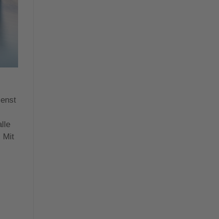
ienst
lle
 Mit