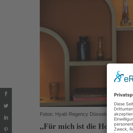
Fotos: Hyatt Regency Düsseldorf
„Für mich ist die Hotelleri