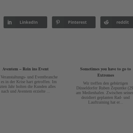
LinkedIn
Pinterest
reddit
Aventem – Rein ins Event
Sometimes you have to go to
Extremes
 Veranstaltungs- und Eventbranche
 es in der Krise hart getroffen. Im
Wir treffen den gebürtigen
tzten Jahr holten die Kunden alles
Düsseldorfer Ruben Zepuntke (29
nach und Aventem erzielte ...
am Medienhafen. Zwischen sein
dezidiert geplanten Rad- und
Lauftraining hat er...