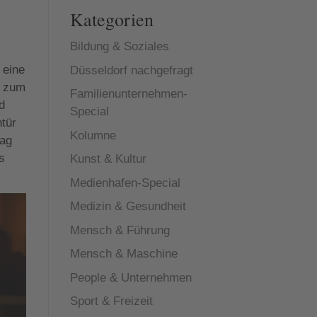
Kategorien
Bildung & Soziales
 eine
Düsseldorf nachgefragt
n zum
Familienunternehmen-
d
Special
htür
Kolumne
tag
is
Kunst & Kultur
Medienhafen-Special
Medizin & Gesundheit
Mensch & Führung
Mensch & Maschine
People & Unternehmen
Sport & Freizeit