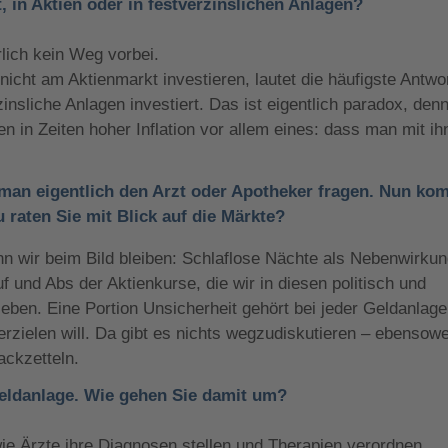
, in Aktien oder in festverzinslichen Anlagen?
rlich kein Weg vorbei.
cht am Aktienmarkt investieren, lautet die häufigste Antwo
zinsliche Anlagen investiert. Das ist eigentlich paradox, den
en in Zeiten hoher Inflation vor allem eines: dass man mit i
 man eigentlich den Arzt oder Apotheker fragen. Nun ko
 raten Sie mit Blick auf die Märkte?
 wir beim Bild bleiben: Schlaflose Nächte als Nebenwirku
 und Abs der Aktienkurse, die wir in diesen politisch und
rleben. Eine Portion Unsicherheit gehört bei jeder Geldanlage
zielen will. Da gibt es nichts wegzudiskutieren – ebensow
ackzetteln.
Geldanlage.
Wie gehen Sie damit um?
ie Ärzte ihre Diagnosen stellen und Therapien verordnen.