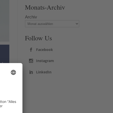
Monats-Archiv
Archiv
Follow Us
Facebook
Instagram
ank
LinkedIn
.
et
r