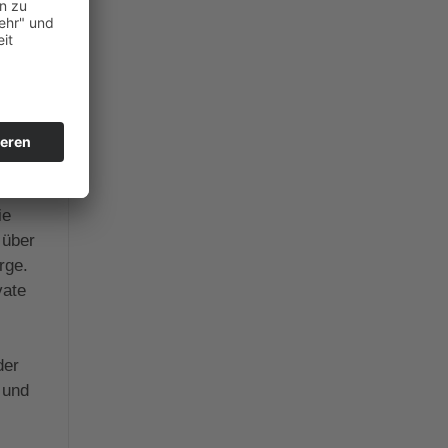
er
t in
 eine
ie
 über
rge.
vate
der
 und