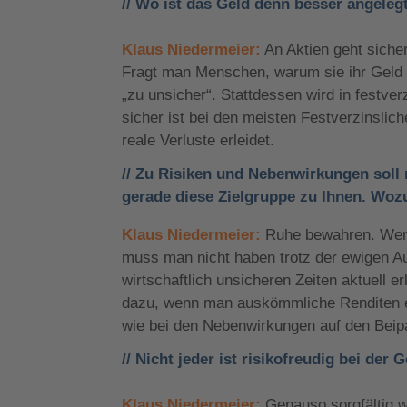
// Wo ist das Geld denn besser angelegt
Klaus Niedermeier:
An Aktien geht siche
Fragt man Menschen, warum sie ihr Geld ni
„zu unsicher“. Stattdessen wird in festver
sicher ist bei den meisten Festverzinslich
reale Verluste erleidet.
/
/ Zu Risiken und Nebenwirkungen soll
gerade diese Zielgruppe zu Ihnen. Wozu
Klaus Niedermeier:
Ruhe bewahren. Wenn
muss man nicht haben trotz der ewigen Auf
wirtschaftlich unsicheren Zeiten aktuell e
dazu, wenn man auskömmliche Renditen er
wie bei den Nebenwirkungen auf den Beip
// Nicht jeder ist risikofreudig bei der 
Klaus Niedermeier:
Genauso sorgfältig w