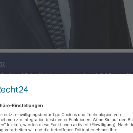
ER
wollte der gebürtige Ostfriese aus Leer schon als Schüler zur B
 der Betriebswirtschaftslehre in Frankfurt am Main mit
eilig? Keineswegs. „Kapitalmärkte sind extrem vielseitig“,
direkt nach dem Studium an und kehrte nach Erfahrungen bei
. Seit 15 Jahren leitet er die Abteilung Investment Research
und seinen drei Kindern reist er gerne durch die Welt, arbeit
inbike. Sein Herz schlägt für den FC Bayern München und fü