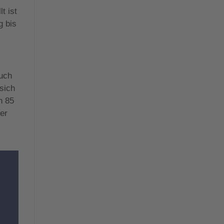
t ist
g bis
auch
 sich
n 85
ner