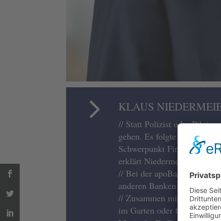
5
KLAUS NIEDERMEI
// Statt Polizist oder Pilot 
gehen. Es folgte ein Studium
Schwerpunkt Finanzen. Langw
erklärt Niedermeier.
// Bei der apoBank fing er 
anderen Banken wieder zurück
// Zusammen mit seiner Frau 
im Garten oder fährt Mounta