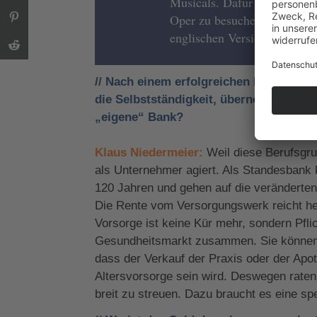
Musicals. Dafür geht es au
Oper zu besuchen. Bei ABBA 
englischen Version.
/
/ Nach einem erfolgreichen Medizin- o
die Selbstständigkeit, übernehmen Pr
„eigene“ Bank?
Klaus
Niedermeier:
Weil diese Berufsgru
als Unternehmer agiert. Als Standesbank 
120 Jahren und gehen auf die veränderten
Die Rente vom Versorgungswerk reicht he
Vorsorge ist keine Kür mehr, sondern Pfl
Gesundheitsmarkt zusammen. Sie können 
dass der Verkauf der Praxis oder der Apo
Altersvorsorge sein wird. Deswegen raten 
breit zu streuen. Dazu braucht es eine spe