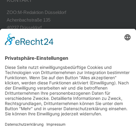
KONTAKT
ZOO:M-Redaktion Düsseldorf
Achenbachstraße 135
40237 Düsseldorf
Tel. 0211-30200741
Fax 0211-30200749
avh@zoom-duesseldorf.de
RECHTLICHES
Impressum
Datenschutz
Datenschutz Social Networks
Mediadaten
FOLLOW US