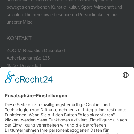
bewegt sich zwischen Kunst & Kultur, Sport, Wirtschaft und
sozialen Themen sowie besonderen Persönlichkeiten aus
unserer Mitte.
KONTAKT
ZOO:M-Redaktion Düsseldorf
Achenbachstraße 135
40237 Düsseldorf
Tel. 0211-30200741
Fax 0211-30200749
avh@zoom-duesseldorf.de
RECHTLICHES
Impressum
Datenschutz