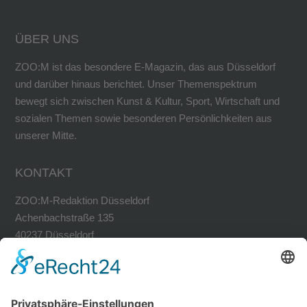
ÜBER UNS
ZOO:M ist das besondere E-Magazin, das aus Düsseldorf
und darüber hinaus berichtet. Unser Themenspektrum
bewegt sich zwischen Kunst & Kultur, Sport, Wirtschaft und
sozialen Themen sowie besonderen Persönlichkeiten aus
unserer Mitte.
KONTAKT
ZOO:M-Redaktion Düsseldorf
Achenbachstraße 135
40237 Düsseldorf
Tel. 0211-30200741
Fax 0211-30200749
avh@zoom-duesseldorf.de