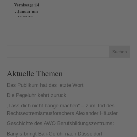
Vernissage:14
. Januar um
19.00 Uhr
Das Leben
geht weiter –
immer. Auch
nach 53
Ehejahren.
Die hatten das
Suchen
Künstlerpaar
Annette
Wimmershoff
und Hanns
Aktuelle Themen
Armborst
miteinander
getei...
Das Publikum hat das letzte Wort
Die Pegeluhr kehrt zurück
„Lass dich nicht bange machen“ – zum Tod des
Rechtsextremismusforschers Alexander Häusler
Geschichte des AWO Berufsbildungszentrums:
Bany’s bringt Bali-Gefühl nach Düsseldorf