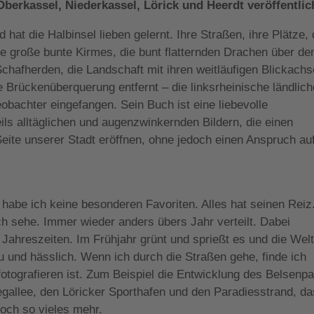
berkassel, Niederkassel, Lörick und Heerdt veröffentlic
 hat die Halbinsel lieben gelernt. Ihre Straßen, ihre Plätze,
e große bunte Kirmes, die bunt flatternden Drachen über de
afherden, die Landschaft mit ihren weitläufigen Blickachs
e Brückenüberquerung entfernt – die linksrheinische ländlich
 Beobachter eingefangen. Sein Buch ist eine liebevolle
ils alltäglichen und augenzwinkernden Bildern, die einen
Seite unserer Stadt eröffnen, ohne jedoch einen Anspruch au
h habe ich keine besonderen Favoriten. Alles hat seinen Reiz
ich sehe. Immer wieder anders übers Jahr verteilt. Dabei
 Jahreszeiten. Im Frühjahr grünt und sprießt es und die Welt
 und hässlich. Wenn ich durch die Straßen gehe, finde ich
otografieren ist. Zum Beispiel die Entwicklung des Belsenpa
egallee, den Löricker Sporthafen und den Paradiesstrand, da
och so vieles mehr.