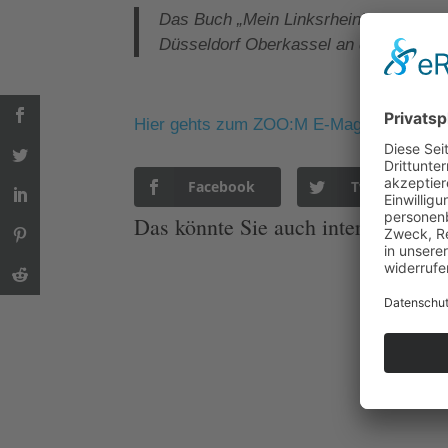
Das Buch „Mein Linksrheinisches Düsse
Düsseldorf Oberkassel an der Luegall
Hier gehts zum ZOO:M E-Magazin
Facebook
Twitter
Das könnte Sie auch interessieren: