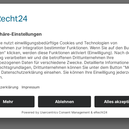
ldorf“ ist erhältlich bei der Buchhandlung Bernd Gossens i
ee zum Preis von 38,80 EUR.
LinkedIn
Pinterest
reddit