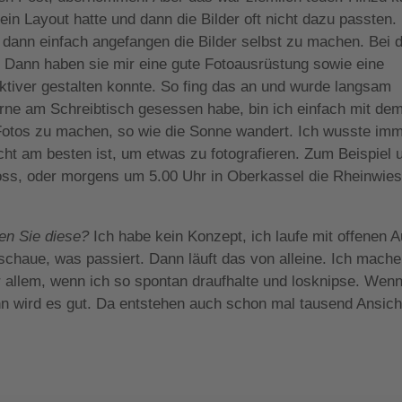
ein Layout hatte und dann die Bilder oft nicht dazu passten.
 dann einfach angefangen die Bilder selbst zu machen. Bei 
. Dann haben sie mir eine gute Fotoausrüstung sowie eine
ktiver gestalten konnte. So fing das an und wurde langsam
rne am Schreibtisch gesessen habe, bin ich einfach mit de
Fotos zu machen, so wie die Sonne wandert. Ich wusste imm
cht am besten ist, um etwas zu fotografieren. Zum Beispiel
loss, oder morgens um 5.00 Uhr in Oberkassel die Rheinwies
nen Sie diese?
Ich habe kein Konzept, ich laufe mit offenen 
chaue, was passiert. Dann läuft das von alleine. Ich mache
allem, wenn ich so spontan draufhalte und losknipse. Wenn
nn wird es gut. Da entstehen auch schon mal tausend Ansic