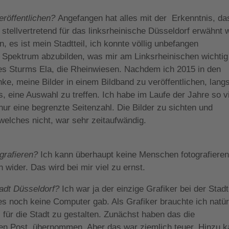
eröffentlichen?
Angefangen hat alles mit der Erkenntnis, da
 stellvertretend für das linksrheinische Düsseldorf erwähnt w
n, es ist mein Stadtteil, ich konnte völlig unbefangen
Spektrum abzubilden, was mir am Linksrheinischen wichtig 
es Sturms Ela, die Rheinwiesen. Nachdem ich 2015 in den
e, meine Bilder in einem Bildband zu veröffentlichen, lan
, eine Auswahl zu treffen. Ich habe im Laufe der Jahre so v
nur eine begrenzte Seitenzahl. Die Bilder zu sichten und
welches nicht, war sehr zeitaufwändig.
ografieren?
Ich kann überhaupt keine Menschen fotografieren
wider. Das wird bei mir viel zu ernst.
tadt Düsseldorf?
Ich war ja der einzige Grafiker bei der Stadt
 es noch keine Computer gab. Als Grafiker brauchte ich natür
für die Stadt zu gestalten. Zunächst haben das die
hen Post, übernommen. Aber das war ziemlich teuer. Hinzu 