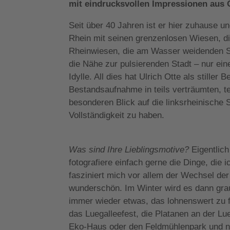
mit eindrucksvollen Impressionen aus O
Seit über 40 Jahren ist er hier zuhause und
Rhein mit seinen grenzenlosen Wiesen, di
Rheinwiesen, die am Wasser weidenden Sch
die Nähe zur pulsierenden Stadt – nur ein
Idylle. All dies hat Ulrich Otte als stiller
Bestandsaufnahme in teils verträumten, te
besonderen Blick auf die linksrheinische 
Vollständigkeit zu haben.
Was sind Ihre Lieblingsmotive?
Eigentlic
fotografiere einfach gerne die Dinge, die 
fasziniert mich vor allem der Wechsel der
wunderschön. Im Winter wird es dann grau
immer wieder etwas, das lohnenswert zu f
das Luegalleefest, die Platanen an der Lu
Eko-Haus oder den Feldmühlenpark und n