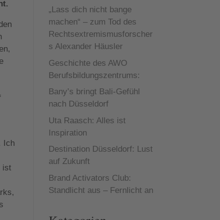
ht.
„Lass dich nicht bange
machen“ – zum Tod des
 den
Rechtsextremismusforscher
n
s Alexander Häusler
en,
e
Geschichte des AWO
Berufsbildungszentrums:
Bany’s bringt Bali-Gefühl
f
nach Düsseldorf
Uta Raasch: Alles ist
Inspiration
. Ich
Destination Düsseldorf: Lust
auf Zukunft
 ist
Brand Activators Club:
Standlicht aus – Fernlicht an
rks,
s