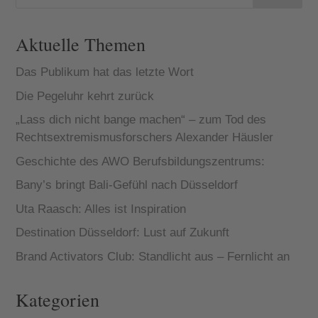
Ständehaus
Treff im K21
keine halben
Aktuelle Themen
Sac...
Das Publikum hat das letzte Wort
Die Pegeluhr kehrt zurück
„Lass dich nicht bange machen“ – zum Tod des
Rechtsextremismusforschers Alexander Häusler
Geschichte des AWO Berufsbildungszentrums:
Bany’s bringt Bali-Gefühl nach Düsseldorf
Uta Raasch: Alles ist Inspiration
Destination Düsseldorf: Lust auf Zukunft
Brand Activators Club: Standlicht aus – Fernlicht an
Kategorien