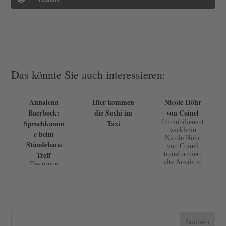
Das könnte Sie auch interessieren:
Annalena
Hier kommen
Nicole Höhr
Baerbock:
die Sushi im
von Coinel
Sprechkanon
Taxi
Immobilienent
wicklerin
e beim
Nicole Höhr
Ständehaus
von Coinel
Treff
transformiert
alte Areale in
Die grüne
Sehnsuchtsorte
Politikerin,
.
die für eine
feministische
Außenpolitik
angetreten ist,
machte auch
beim 98.
Suchen