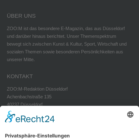
ÜBER UNS
ZOO:M ist das besondere E-Magazin, das aus Düsseldorf
und darüber hinaus berichtet. Unser Themenspektrum
bewegt sich zwischen Kunst & Kultur, Sport, Wirtschaft und
sozialen Themen sowie besonderen Persönlichkeiten aus
unserer Mitte.
KONTAKT
ZOO:M-Redaktion Düsseldorf
Achenbachstraße 135
40237 Düsseldorf
Tel. 0211-30200741
Fax 0211-30200749
avh@zoom-duesseldorf.de