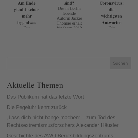
Am Ende
sind?
Coronavirus:
glaubt keiner
Die in Berlin
die
lebende
mehr
wichtigsten
Autorin Jackie
irgendwas
Antworten
Thomae erhält
Der
Die
für ihren 2019
Philosoph,
wichtigsten
erschienenen
Publizist und
Fakten:•
Roman
Autor
Aktien bleiben
„Brüder“ den
polarisiert und
aus
Düsseldorfer
traut sich viel.
Renditegesicht
Literaturpreis.
Dafür fällt er
spunkten ein
Dieser wird ...
schon mal in
wichtigerDepo
Suchen
Ungnade bei
tbestandteil.•E
der den Leit-
ine breite
und
Diversifizieru
Aktuelle Themen
Massenmedien
ng
.
desPortfolio...
Das Publikum hat das letzte Wort
Die Pegeluhr kehrt zurück
„Lass dich nicht bange machen“ – zum Tod des
Rechtsextremismusforschers Alexander Häusler
Geschichte des AWO Berufsbildungszentrums: